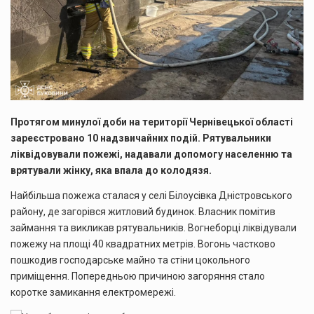
Протягом минулої доби на території Чернівецької області
зареєстровано 10 надзвичайних подій. Рятувальники
ліквідовували пожежі, надавали допомогу населенню та
врятували жінку, яка впала до колодязя.
Найбільша пожежа сталася у селі Білоусівка Дністровського
району, де загорівся житловий будинок. Власник помітив
займання та викликав рятувальників. Вогнеборці ліквідували
пожежу на площі 40 квадратних метрів. Вогонь частково
пошкодив господарське майно та стіни цокольного
приміщення. Попередньою причиною загоряння стало
коротке замикання електромережі.