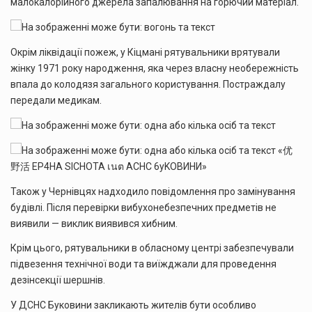
малокалорійного джерела запалювання на горючий матеріал.
Окрім ліквідації пожеж, у Кіцмані рятувальники врятували
жінку 1971 року народження, яка через власну необережність
впала до колодязя загального користування. Постраждалу
передали медикам.
Також у Чернівцях надходило повідомлення про замінування
будівлі. Після перевірки вибухонебезпечних предметів не
виявили — виклик виявився хибним.
Крім цього, рятувальники в обласному центрі забезпечували
підвезення технічної води та виїжджали для проведення
дезінсекції шершнів.
У ДСНС Буковини закликають жителів бути особливо