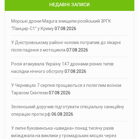
НЕДАВНІ ЗАПИСИ
Морські дрони Magura знищили російський ЗРГК
“Панцир-С1” у Криму
07.08.2026
У Дністровському районі чоловік потрапив до лікарні
після падіння з мотоцикла
07.08.2026
Росія атакувала Україну 147 дронами різних типів:
наслідки нічного обстрілу
07.08.2026
У Чернівцях 7 серпня прощаються з полеглим воїном
Тарасом Скінтеєм
07.08.2026
Зеленський доручив підготувати спеціальну санкційну
операцію проти рф
06.08.2026
У липні буковинська «швидка» понад тисячу разів
виїжджала на виклики у громадських місцях через