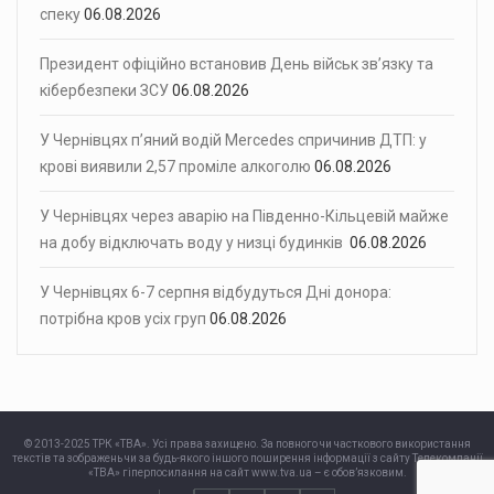
спеку
06.08.2026
Президент офіційно встановив День військ зв’язку та
кібербезпеки ЗСУ
06.08.2026
У Чернівцях п’яний водій Mercedes спричинив ДТП: у
крові виявили 2,57 проміле алкоголю
06.08.2026
У Чернівцях через аварію на Південно-Кільцевій майже
на добу відключать воду у низці будинків
06.08.2026
У Чернівцях 6-7 серпня відбудуться Дні донора:
потрібна кров усіх груп
06.08.2026
© 2013-2025 ТРК «ТВА». Усі права захищено. За повного чи часткового використання
текстів та зображень чи за будь-якого іншого поширення інформації з сайту Телекомпанії
«ТВА» гіперпосилання на сайт www.tva.ua – є обов’язковим.