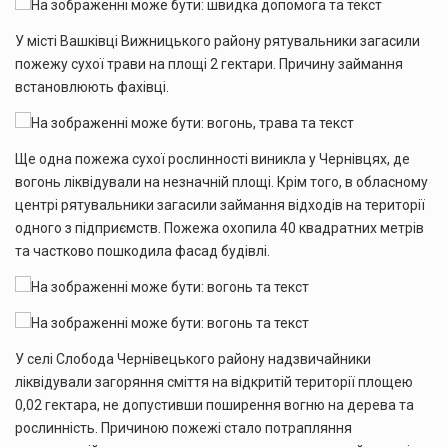
У місті Вашківці Вижницького району рятувальники загасили
пожежу сухої трави на площі 2 гектари. Причину займання
встановлюють фахівці.
Ще одна пожежа сухої рослинності виникла у Чернівцях, де
вогонь ліквідували на незначній площі. Крім того, в обласному
центрі рятувальники загасили займання відходів на території
одного з підприємств. Пожежа охопила 40 квадратних метрів
та частково пошкодила фасад будівлі.
У селі Слобода Чернівецького району надзвичайники
ліквідували загоряння сміття на відкритій території площею
0,02 гектара, не допустивши поширення вогню на дерева та
рослинність. Причиною пожежі стало потрапляння