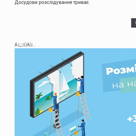
Досудове розслідування триває.
Á‡„ÛÁÍ‡...