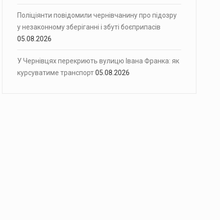
Поліціянти повідомили чернівчанину про підозру
у незаконному зберіганні і збуті боєприпасів
05.08.2026
У Чернівцях перекриють вулицю Івана Франка: як
курсуватиме транспорт
05.08.2026