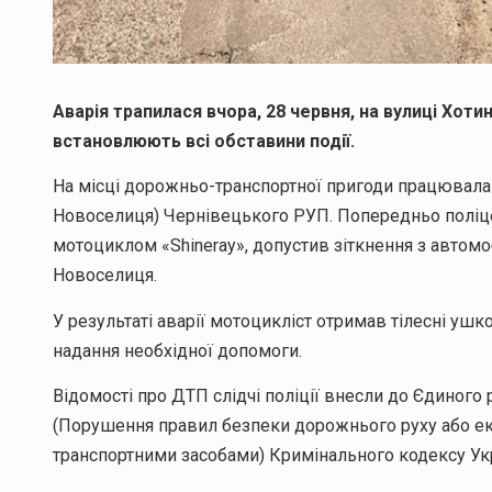
Аварія трапилася вчора, 28 червня, на вулиці Хоти
встановлюють всі обставини події.
На місці дорожньо-транспортної пригоди працювала с
Новоселиця) Чернівецького РУП. Попередньо поліце
мотоциклом «Shineray», допустив зіткнення з автомо
Новоселиця.
У результаті аварії мотоцикліст отримав тілесні ушк
надання необхідної допомоги.
Відомості про ДТП слідчі поліції внесли до Єдиного р
(Порушення правил безпеки дорожнього руху або екс
транспортними засобами) Кримінального кодексу Ук