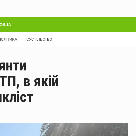
ФІША
ПОЛІТИКА
СУСПІЛЬСТВО
іянти
П, в якій
кліст