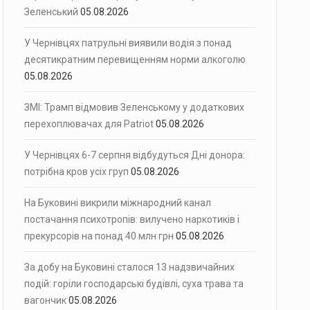
Зеленський
05.08.2026
У Чернівцях патрульні виявили водія з понад
десятикратним перевищенням норми алкоголю
05.08.2026
ЗМІ: Трамп відмовив Зеленському у додаткових
перехоплювачах для Patriot
05.08.2026
У Чернівцях 6-7 серпня відбудуться Дні донора:
потрібна кров усіх груп
05.08.2026
На Буковині викрили міжнародний канал
постачання психотропів: вилучено наркотиків і
прекурсорів на понад 40 млн грн
05.08.2026
За добу на Буковині сталося 13 надзвичайних
подій: горіли господарські будівлі, суха трава та
вагончик
05.08.2026