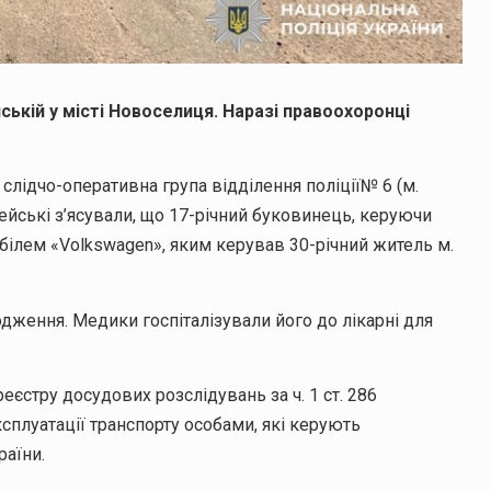
нській у місті Новоселиця. Наразі правоохоронці
лідчо-оперативна група відділення поліції№ 6 (м.
йські з’ясували, що 17-річний буковинець, керуючи
білем «Volkswagen», яким керував 30-річний житель м.
одження. Медики госпіталізували його до лікарні для
еєстру досудових розслідувань за ч. 1 ст. 286
плуатації транспорту особами, які керують
раїни.