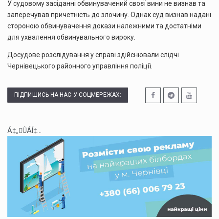
У судовому засіданні обвинувачений своєї вини не визнав та
заперечував причетність до злочину. Однак суд визнав надані
стороною обвинувачення докази належними та достатніми
для ухвалення обвинувального вироку.
Досудове розслідування у справі здійснювали слідчі
Чернівецького районного управління поліції.
ПІДПИШИСЬ НА НАС У СОЦМЕРЕЖАХ:
Á‡„ÛÁÍ‡...