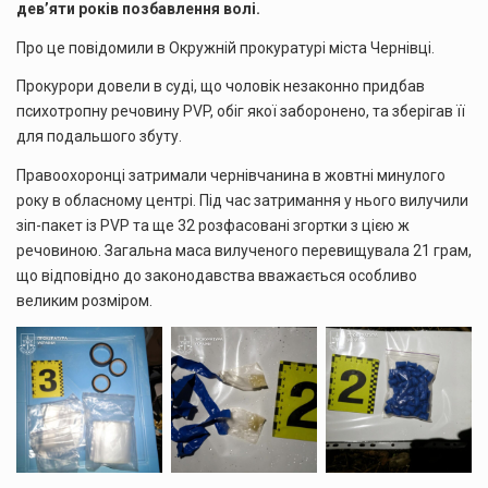
дев’яти років позбавлення волі.
Про це повідомили в Окружній прокуратурі міста Чернівці.
Прокурори довели в суді, що чоловік незаконно придбав
психотропну речовину PVP, обіг якої заборонено, та зберігав її
для подальшого збуту.
Правоохоронці затримали чернівчанина в жовтні минулого
року в обласному центрі. Під час затримання у нього вилучили
зіп-пакет із PVP та ще 32 розфасовані згортки з цією ж
речовиною. Загальна маса вилученого перевищувала 21 грам,
що відповідно до законодавства вважається особливо
великим розміром.