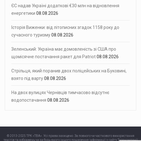
ЄС надав Україні додаткові €30 млн на відновлення
енергетики
08.08.2026
Історія Виженки: від літописних згадок 1158 року до
сучасного туризму
08.08.2026
Зеленський: Україна має домовленість зі США про
щомісячне постачання ракет для Patriot
08.08.2026
Стрільця, який поранив двох поліцейських на Буковині,
взято під варту
08.08.2026
На двох вулицях Чернівців тимчасово відсутнє
водопостачання
08.08.2026
© 2013-2025 ТРК «ТВА». Усі права захищено. За повного чи часткового використання
текстів та зображень чи за будь-якого іншого поширення інформації з сайту Телекомпанії