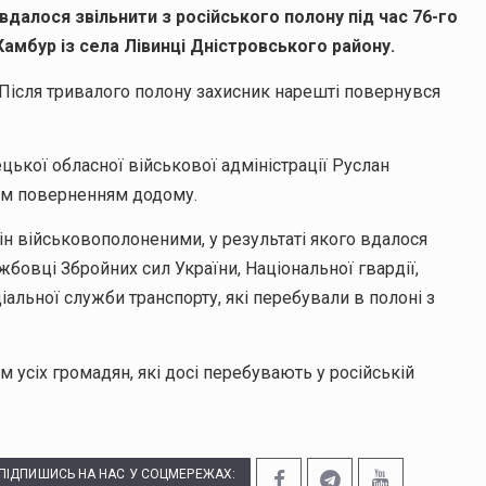
вдалося звільнити з російського полону під час 76-го
Камбур із села Лівинці Дністровського району.
 Після тривалого полону захисник нарешті повернувся
ької обласної військової адміністрації Руслан
ним поверненням додому.
ін військовополоненими, у результаті якого вдалося
жбовці Збройних сил України, Національної гвардії,
льної служби транспорту, які перебували в полоні з
усіх громадян, які досі перебувають у російській
ПІДПИШИСЬ НА НАС У СОЦМЕРЕЖАХ: