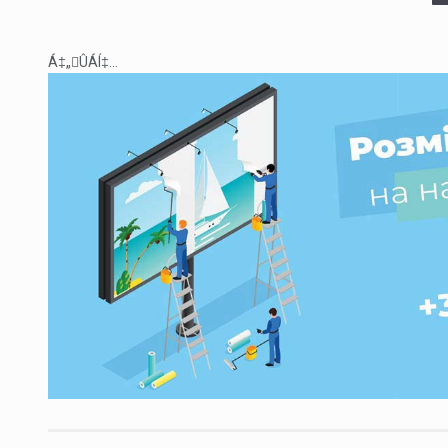
Á‡„ÛÁÍ‡...