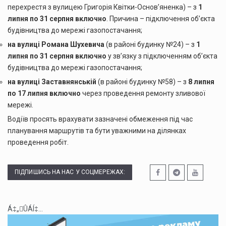
перехрестя з вулицею Григорія Квітки-Основ’яненка) – з
1
липня по 31 серпня включно
. Причина – підключення об’єкта
будівництва до мережі газопостачання;
на вулиці Романа Шухевича
(в районі будинку №24) – з
1
липня по 31 серпня включно
у зв’язку з підключенням об’єкта
будівництва до мережі газопостачання;
на вулиці Заставнянській
(в районі будинку №58) – з
8 липня
по 17 липня включно
через проведення ремонту зливової
мережі.
Водіїв просять врахувати зазначені обмеження під час
планування маршрутів та бути уважними на ділянках
проведення робіт.
ПІДПИШИСЬ НА НАС У СОЦМЕРЕЖАХ:
Á‡„ÛÁÍ‡...