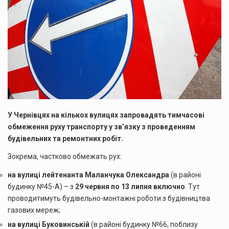
У Чернівцях на кількох вулицях запровадять тимчасові
обмеження руху транспорту у зв’язку з проведенням
будівельних та ремонтних робіт.
Зокрема, частково обмежать рух:
на вулиці лейтенанта Маланчука Олександра
(в районі
будинку №45-А) – з
29 червня по 13 липня включно
. Тут
проводитимуть будівельно-монтажні роботи з будівництва
газових мереж;
на вулиці Буковинській
(в районі будинку №66, поблизу