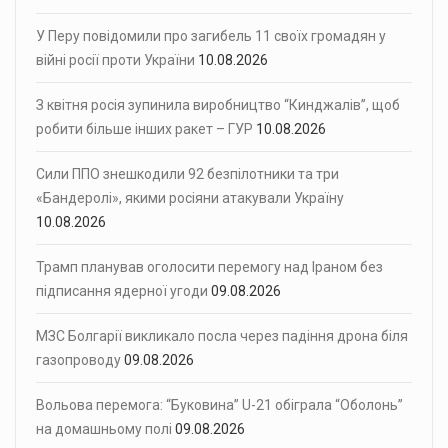
У Перу повідомили про загибель 11 своїх громадян у
війні росії проти України
10.08.2026
З квітня росія зупинила виробництво “Кинджалів”, щоб
робити більше інших ракет – ГУР
10.08.2026
Сили ППО знешкодили 92 безпілотники та три
«Бандеролі», якими росіяни атакували Україну
10.08.2026
Трамп планував оголосити перемогу над Іраном без
підписання ядерної угоди
09.08.2026
МЗС Болгарії викликало посла через падіння дрона біля
газопроводу
09.08.2026
Вольова перемога: “Буковина” U-21 обіграла “Оболонь”
на домашньому полі
09.08.2026