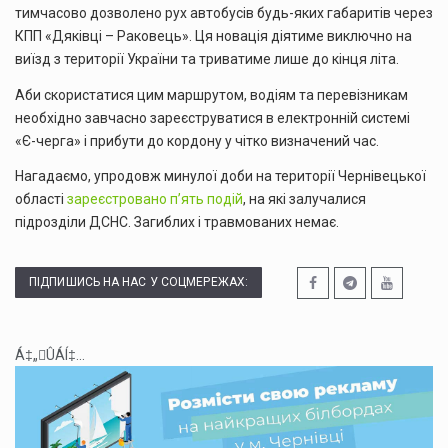
тимчасово дозволено рух автобусів будь-яких габаритів через
КПП «Дяківці – Раковець». Ця новація діятиме виключно на
виїзд з території України та триватиме лише до кінця літа.
Аби скористатися цим маршрутом, водіям та перевізникам
необхідно завчасно зареєструватися в електронній системі
«Є-черга» і прибути до кордону у чітко визначений час.
Нагадаємо, упродовж минулої доби на території Чернівецької
області
зареєстровано п’ять подій
, на які залучалися
підрозділи ДСНС. Загиблих і травмованих немає.
ПІДПИШИСЬ НА НАС У СОЦМЕРЕЖАХ:
Á‡„ÛÁÍ‡...