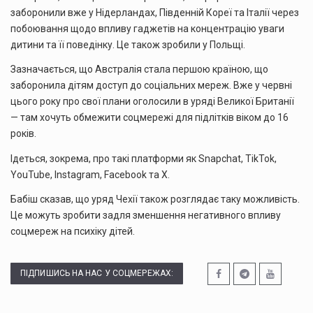
заборонили вже у Нідерландах, Південній Кореї та Італії через
побоювання щодо впливу гаджетів на концентрацію уваги
дитини та її поведінку. Це також зробили у Польщі.
Зазначається, що Австралія стала першою країною, що
заборонила дітям доступ до соціальних мереж. Вже у червні
цього року про свої плани оголосили в уряді Великої Британії
— там хочуть обмежити соцмережі для підлітків віком до 16
років.
Ідеться, зокрема, про такі платформи як Snapchat, TikTok,
YouTube, Instagram, Facebook та X.
Бабіш сказав, що уряд Чехії також розглядає таку можливість.
Це можуть зробити задля зменшення негативного впливу
соцмереж на психіку дітей.
ПІДПИШИСЬ НА НАС У СОЦМЕРЕЖАХ: