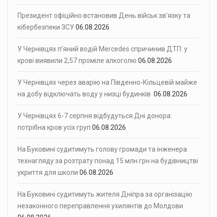
Президент офіційно встановив День військ зв’язку та
кібербезпеки ЗСУ
06.08.2026
У Чернівцях п’яний водій Mercedes спричинив ДТП: у
крові виявили 2,57 проміле алкоголю
06.08.2026
У Чернівцях через аварію на Південно-Кільцевій майже
на добу відключать воду у низці будинків
06.08.2026
У Чернівцях 6-7 серпня відбудуться Дні донора:
потрібна кров усіх груп
06.08.2026
На Буковині судитимуть голову громади та інженера
технагляду за розтрату понад 15 млн грн на будівництві
укриття для школи
06.08.2026
На Буковині судитимуть жителя Дніпра за організацію
незаконного переправлення ухилянтів до Молдови