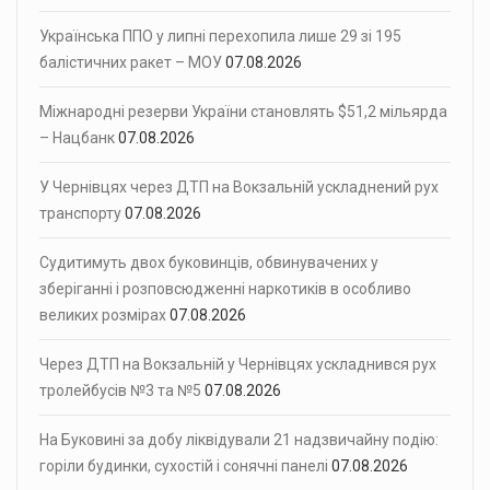
Українська ППО у липні перехопила лише 29 зі 195
балістичних ракет – МОУ
07.08.2026
Міжнародні резерви України становлять $51,2 мільярда
– Нацбанк
07.08.2026
У Чернівцях через ДТП на Вокзальній ускладнений рух
транспорту
07.08.2026
Судитимуть двох буковинців, обвинувачених у
зберіганні і розповсюдженні наркотиків в особливо
великих розмірах
07.08.2026
Через ДТП на Вокзальній у Чернівцях ускладнився рух
тролейбусів №3 та №5
07.08.2026
На Буковині за добу ліквідували 21 надзвичайну подію:
горіли будинки, сухостій і сонячні панелі
07.08.2026