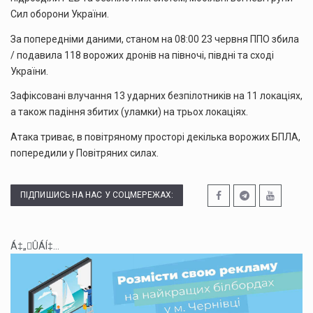
Сил оборони України.
За попередніми даними, станом на 08:00 23 червня ППО збила
/ подавила 118 ворожих дронів на півночі, півдні та сході
України.
Зафіксовані влучання 13 ударних безпілотників на 11 локаціях,
а також падіння збитих (уламки) на трьох локаціях.
Атака триває, в повітряному просторі декілька ворожих БПЛА,
попередили у Повітряних силах.
ПІДПИШИСЬ НА НАС У СОЦМЕРЕЖАХ:
Á‡„ÛÁÍ‡...