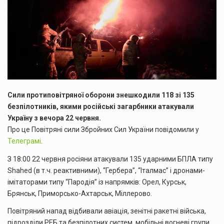
Сили протиповітряної оборони знешкодили 118 зі 135
безпілотників, якими російські загарбники атакували
Україну з вечора 22 червня.
Про це Повітряні сили Збройних Сил України повідомили у
Телеграмі
.
З 18:00 22 червня росіяни атакували 135 ударними БПЛА типу
Shahed (в т.ч. реактивними), “Гербера”, “Італмас” і дронами-
імітаторами типу “Пародія” із напрямків: Орел, Курськ,
Брянськ, Приморсько-Ахтарськ, Міллерово.
Повітряний напад відбивали авіація, зенітні ракетні війська,
підрозділи РЕБ та безпілотних систем, мобільні вогневі групи