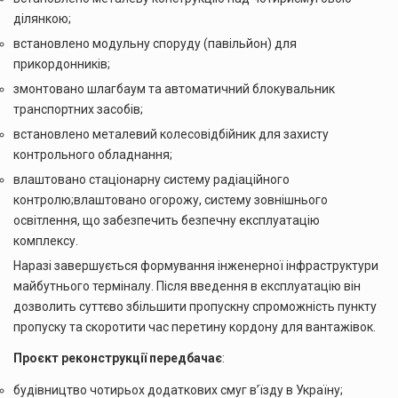
ділянкою;
встановлено модульну споруду (павільйон) для
прикордонників;
змонтовано шлагбаум та автоматичний блокувальник
транспортних засобів;
встановлено металевий колесовідбійник для захисту
контрольного обладнання;
влаштовано стаціонарну систему радіаційного
контролю;влаштовано огорожу, систему зовнішнього
освітлення, що забезпечить безпечну експлуатацію
комплексу.
Наразі завершується формування інженерної інфраструктури
майбутнього терміналу. Після введення в експлуатацію він
дозволить суттєво збільшити пропускну спроможність пункту
пропуску та скоротити час перетину кордону для вантажівок.
Проєкт реконструкції передбачає
:
будівництво чотирьох додаткових смуг в’їзду в Україну;