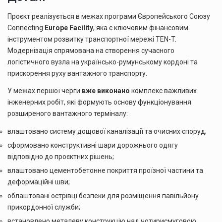
Проєкт реалізується в межах програми Європейського Союзу
Connecting
Europe Facility
, яка є ключовим фінансовим
інструментом розвитку транспортної мережі TEN-T.
Модернізація спрямована на створення сучасного
логістичного вузла на українсько-румунському кордоні та
прискорення руху вантажного транспорту.
У межах першої черги
вже виконано
комплекс важливих
інженерних робіт, які формують основу функціонування
розширеного вантажного терміналу:
влаштовано систему дощової каналізації та очисних споруд;
сформовано конструктивні шари дорожнього одягу
відповідно до проєктних рішень;
влаштовано цементобетонне покриття проїзної частини та
деформаційні шви;
облаштовані острівці безпеки для розміщення павільйону
прикордонної служби;
встановлено металеву конструкцію над чотирисмуговою