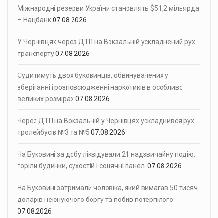
Міжнародні резерви України становлять $51,2 мільярда
– Нацбанк
07.08.2026
У Чернівцях через ДТП на Вокзальній ускладнений рух
транспорту
07.08.2026
Судитимуть двох буковинців, обвинувачених у
зберіганні і розповсюдженні наркотиків в особливо
великих розмірах
07.08.2026
Через ДТП на Вокзальній у Чернівцях ускладнився рух
тролейбусів №3 та №5
07.08.2026
На Буковині за добу ліквідували 21 надзвичайну подію:
горіли будинки, сухостій і сонячні панелі
07.08.2026
На Буковині затримали чоловіка, який вимагав 50 тисяч
доларів неіснуючого боргу та побив потерпілого
07.08.2026