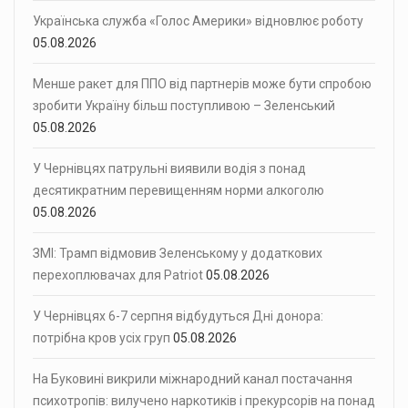
Українська служба «Голос Америки» відновлює роботу
05.08.2026
Менше ракет для ППО від партнерів може бути спробою
зробити Україну більш поступливою – Зеленський
05.08.2026
У Чернівцях патрульні виявили водія з понад
десятикратним перевищенням норми алкоголю
05.08.2026
ЗМІ: Трамп відмовив Зеленському у додаткових
перехоплювачах для Patriot
05.08.2026
У Чернівцях 6-7 серпня відбудуться Дні донора:
потрібна кров усіх груп
05.08.2026
На Буковині викрили міжнародний канал постачання
психотропів: вилучено наркотиків і прекурсорів на понад