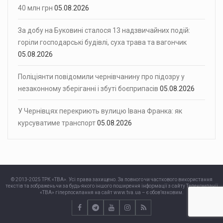
40 млн грн
05.08.2026
За добу на Буковині сталося 13 надзвичайних подій:
горіли господарські будівлі, суха трава та вагончик
05.08.2026
Поліціянти повідомили чернівчанину про підозру у
незаконному зберіганні і збуті боєприпасів
05.08.2026
У Чернівцях перекриють вулицю Івана Франка: як
курсуватиме транспорт
05.08.2026
© 2013-2025 ТРК «ТВА». Усі права захищено. За повного чи часткового використання
текстів та зображень чи за будь-якого іншого поширення інформації з сайту Телекомпанії
«ТВА» гіперпосилання на сайт www.tva.ua – є обов’язковим.