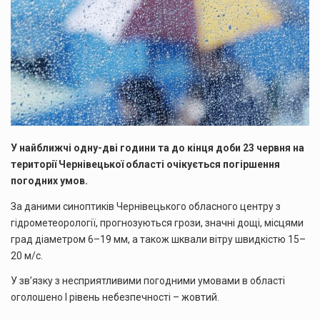
У найближчі одну-дві години та до кінця доби 23 червня на
території Чернівецької області очікується погіршення
погодних умов.
За даними синоптиків Чернівецького обласного центру з
гідрометеорології, прогнозуються грози, значні дощі, місцями
град діаметром 6–19 мм, а також шквали вітру швидкістю 15–
20 м/с.
У зв’язку з несприятливими погодними умовами в області
оголошено І рівень небезпечності – жовтий.