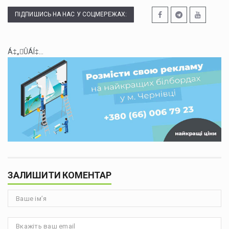
ПІДПИШИСЬ НА НАС У СОЦМЕРЕЖАХ:
Á‡„ÛÁÍ‡...
ЗАЛИШИТИ КОМЕНТАР