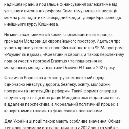
надійшла країні, а подальше фінансування залежатиме від
успішного виконання реформ. Саме тому нинішні інвестиції
можна розглядати як своєрідний кредит довіри Брюсселя до
нинішнього курсу Кишинева.
Не менш важливими є й кроки, спрямовані на інтеграцію
громадян Молдови до європейського простору. Йдеться про
участь країни у системі європейських платежів SEPA, програмі
«Роумінг як вдома», «Креативній Європі», а також перспективу
повної участі у програмі Erasmus+ та поширення на
молдовську молодь ініціативи DiscoverEU вже з 2027 року.
Фактично Євросоюз демонструє комплексний підхід:
одночасно інвестує у дороги, безпеку, освіту, молодіжні
програми та інституційні реформи. Такий формат співпраці
свідчить про те, що інтеграція Молдови розглядається не як
віддалена перспектива, а як реальний політичний процес із
конкретними етапами та фінансовим наповненням.
Для України ці події також мають особливе значення. Обидві
держави отримали статус кандидатів у 2022 році та майже