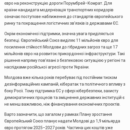
євро на реконструкцію дороги Порумбрей–Комрат. Для
країни-кандидата модернізація транспортних коридорів
означає поступове наближення до стандартів європейського
ринку та покращення логістичних зв’язків із державами ЄС.
Окрім економічної підтримки, значна увага приділяється
безпеці. Європейський Союз виділяє 11 мільйонів євро для
посилення стійкості Молдови до гібридних загроз та ще 17
мільйонів євро на розвиток прикордонної інфраструктури. Такі
рішення напряму пов’язані з безпековою ситуацією у регіоні та
наслідками російської агресії проти України.
Молдова вже кілька років перебуває під постійним тиском
дезінформаційних кампаній, кібератак та політичного впливу з
боку Росії. Тому підтримка ЄС у сфері кібербезпеки, захисту
демократичних процесів та зміцнення державних інституцій є
не менш важливою, ніж фінансування економічних проєктів.
Варто зазначити, що загалом у рамках Плану зростання
Європейський Союз планує надати Молдові до 1,9 мільярда
євро протягом 2025–2027 років. Частина цих коштів уже