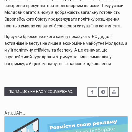
синхронно просуваються переговорним шляхом. Тому успіхи
Молдови багато в чому відображають загальну готовність
Європейського Союзу продовжувати політику розширення
навіть в умовах складної безпекової ситуації на континенті.
Підсумки брюссельського саміту показують: ЄС дедалі
активніше інвестує не лише в економічне майбутнє Молдови, а
й у її політичну стійкість та безпеку. А це означає, що
європейський курс країни отримує не лише символічну
підтримку, а й цілком відчутне фінансове підкріплення.
ПІДПИШИСЬ НА НАС У СОЦМЕРЕЖАХ:
Á‡„ÛÁÍ‡...