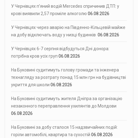
У Чернівцях п’яний водій Mercedes спричинив ДТП: у
крові виявили 2,57 проміле алкоголю
06.08.2026
У Чернівцях через аварію на Південно-Кільцевій майже
на добу відключать воду у низці будинків
06.08.2026
У Чернівцях 6-7 серпня відбудуться Дні донора:
потрібна кров усіх груп
06.08.2026
На Буковині судитимуть голову громади та інженера
технагляду за розтрату понад 15 млн грн на будівництві
укриття для школи
06.08.2026
На Буковині судитимуть жителя Дніпра за організацію
незаконного переправлення ухилянтів до Молдови
06.08.2026
На Буковині за добу сталося 15 надзвичайних подій:
горіли автомобілі, квартира та сухостій
06.08.2026