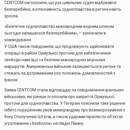
CENTCOM наголосили, що рух цивільних суден відбувався
безперебійно, а інтенсивність судноплавства в регіоні навіть
зросла.
«Безпечне судноплавство міжнародним водним шляхом
сьогодні залишалося безперебійним», – зазначили в
командуванні.
У США також повідомили, що продовжують здійснювати
операції в районі Ормузької протоки для забезпечення
свободи навігації та безпеки міжнародних морських
маршрутів. Американські військові залишаються в регіоні та
стежать за дотриманням усіх положень домовленостей з
Іраном.
Заява CENTCOM стала відповіддю на повідомлення іранських
військових, які раніше оголосили про закриття Ормузької
протоки для судноплавства. У Тегерані пояснили таке рішення
нібито порушенням умов меморандуму про взаєморозуміння з
боку Сполучених Штатів, а також ударами Ізраїлю по об’єктах
угруповання «Хезболла» на півдні Лівану.