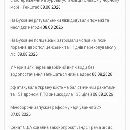
спостереження на буровій установці «Сиваш» у Чорному
морі – Генштаб
08.08.2026
На Буковині рятувальники ліквідовували пожежі та
наслідки негоди
08.08.2026
На Буковині поліцейські затримали чоловіка, який
поранив двох поліцейських та 11 днів переховувався у
лісі
08.08.2026
У Чернівцях через аварійний витік води без
водопостачання залишаться низка адрес
08.08.2026
рф атакувала Україну шістьма балістичними ракетами
та 151 дроном: ППО знешкодила 135 цілей
08.08.2026
Міноборони запускає реформу харчування ЗСУ
07.08.2026
Сенат США схвалив законопроєкт Ліндсі Грема щодо