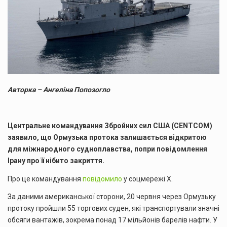
Авторка – Ангеліна Попозогло
Центральне командування Збройних сил США (CENTCOM)
заявило, що Ормузька протока залишається відкритою
для міжнародного судноплавства, попри повідомлення
Ірану про її нібито закриття.
Про це командування
повідомило
у соцмережі X.
За даними американської сторони, 20 червня через Ормузьку
протоку пройшли 55 торгових суден, які транспортували значні
обсяги вантажів, зокрема понад 17 мільйонів барелів нафти. У