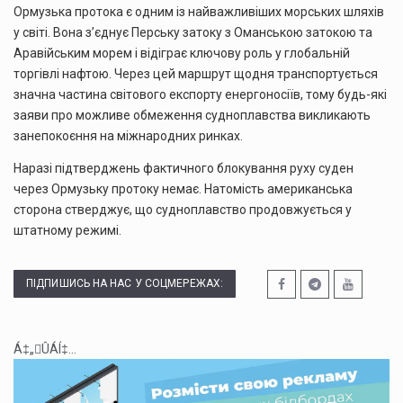
Ормузька протока є одним із найважливіших морських шляхів
у світі. Вона з’єднує Перську затоку з Оманською затокою та
Аравійським морем і відіграє ключову роль у глобальній
торгівлі нафтою. Через цей маршрут щодня транспортується
значна частина світового експорту енергоносіїв, тому будь-які
заяви про можливе обмеження судноплавства викликають
занепокоєння на міжнародних ринках.
Наразі підтверджень фактичного блокування руху суден
через Ормузьку протоку немає. Натомість американська
сторона стверджує, що судноплавство продовжується у
штатному режимі.
ПІДПИШИСЬ НА НАС У СОЦМЕРЕЖАХ:
Á‡„ÛÁÍ‡...