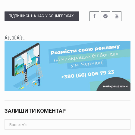
ПІДПИШИСЬ НА НАС У СОЦМЕРЕЖАХ:
Á‡„ÛÁÍ‡...
ЗАЛИШИТИ КОМЕНТАР