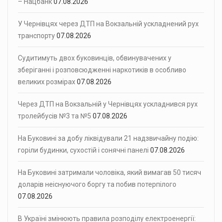
– Нацбанк
07.08.2026
У Чернівцях через ДТП на Вокзальній ускладнений рух
транспорту
07.08.2026
Судитимуть двох буковинців, обвинувачених у
зберіганні і розповсюдженні наркотиків в особливо
великих розмірах
07.08.2026
Через ДТП на Вокзальній у Чернівцях ускладнився рух
тролейбусів №3 та №5
07.08.2026
На Буковині за добу ліквідували 21 надзвичайну подію:
горіли будинки, сухостій і сонячні панелі
07.08.2026
На Буковині затримали чоловіка, який вимагав 50 тисяч
доларів неіснуючого боргу та побив потерпілого
07.08.2026
В Україні змінюють правила розподілу електроенергії: