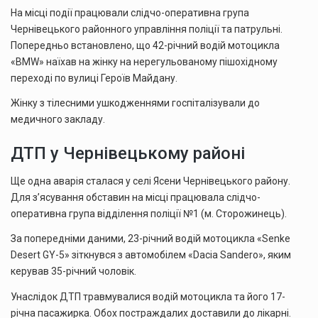
На місці події працювали слідчо-оперативна група
Чернівецького районного управління поліції та патрульні.
Попередньо встановлено, що 42-річний водій мотоцикла
«BMW» наїхав на жінку на нерегульованому пішохідному
переході по вулиці Героїв Майдану.
Жінку з тілесними ушкодженнями госпіталізували до
медичного закладу.
ДТП у Чернівецькому районі
Ще одна аварія сталася у селі Ясени Чернівецького району.
Для з’ясування обставин на місці працювала слідчо-
оперативна група відділення поліції №1 (м. Сторожинець).
За попередніми даними, 23-річний водій мотоцикла «Senke
Desert GY-5» зіткнувся з автомобілем «Dacia Sandero», яким
керував 35-річний чоловік.
Унаслідок ДТП травмувалися водій мотоцикла та його 17-
річна пасажирка. Обох постраждалих доставили до лікарні.