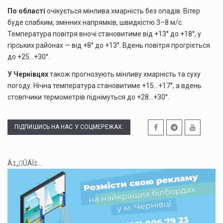
По області
очікується мінлива хмарність без опадів. Вітер
буде слабким, змінних напрямків, швидкістю 3–8 м/с.
Температура повітря вночі становитиме від +13° до +18°, у
гірських районах — від +8° до +13°. Вдень повітря прогріється
до +25…+30°.
У Чернівцях
також прогнозують мінливу хмарність та суху
погоду. Нічна температура становитиме +15…+17°, а вдень
стовпчики термометрів піднімуться до +28…+30°.
ПІДПИШИСЬ НА НАС У СОЦМЕРЕЖАХ:
Á‡„ÛÁÍ‡...