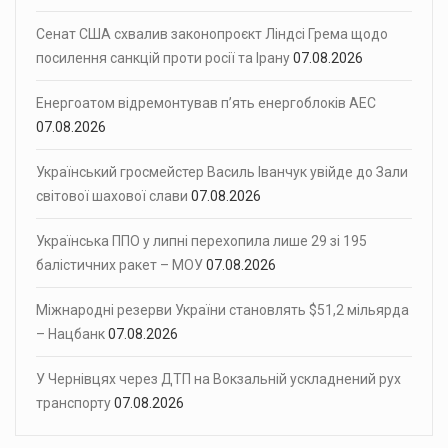
Сенат США схвалив законопроєкт Ліндсі Грема щодо
посилення санкцій проти росії та Ірану
07.08.2026
Енергоатом відремонтував п’ять енергоблоків АЕС
07.08.2026
Український гросмейстер Василь Іванчук увійде до Зали
світової шахової слави
07.08.2026
Українська ППО у липні перехопила лише 29 зі 195
балістичних ракет – МОУ
07.08.2026
Міжнародні резерви України становлять $51,2 мільярда
– Нацбанк
07.08.2026
У Чернівцях через ДТП на Вокзальній ускладнений рух
транспорту
07.08.2026