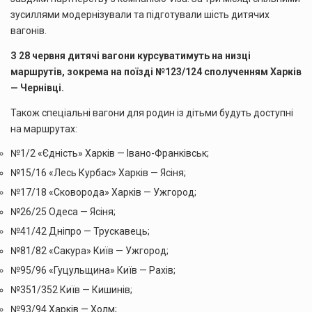
зусиллями модернізували та підготували шість дитячих
вагонів.
З 28 червня дитячі вагони курсуватимуть на низці
маршрутів, зокрема на поїзді №123/124 сполученням Харків
— Чернівці.
Також спеціальні вагони для родин із дітьми будуть доступні
на маршрутах:
№1/2 «Єдність» Харків — Івано-Франківськ;
№15/16 «Лесь Курбас» Харків — Ясіня;
№17/18 «Сковорода» Харків — Ужгород;
№26/25 Одеса — Ясіня;
№41/42 Дніпро — Трускавець;
№81/82 «Сакура» Київ — Ужгород;
№95/96 «Гуцульщина» Київ — Рахів;
№351/352 Київ — Кишинів;
№93/94 Харків — Холм;