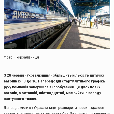
Фото – Укрзалізниця
З 28 червня «Укрзалізниця» збільшить кількість дитячих
вагонів із 13 до 16. Напередодні старту літнього графіка
руху компанія завершила випробування ще двох нових
вагонів, а останній, шістнадцятий, має вийти із заводу
наступного тижня.
Як повідомили в «Укрзалізниці», розширити проєкт вдалося
завдяки партнерству з компанією Visa. За три місяці спільними