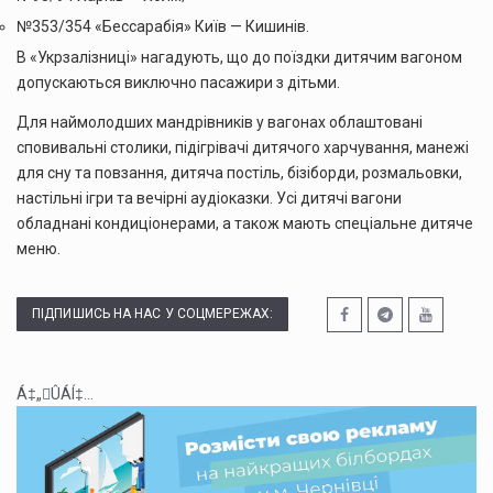
№353/354 «Бессарабія» Київ — Кишинів.
В «Укрзалізниці» нагадують, що до поїздки дитячим вагоном
допускаються виключно пасажири з дітьми.
Для наймолодших мандрівників у вагонах облаштовані
сповивальні столики, підігрівачі дитячого харчування, манежі
для сну та повзання, дитяча постіль, бізіборди, розмальовки,
настільні ігри та вечірні аудіоказки. Усі дитячі вагони
обладнані кондиціонерами, а також мають спеціальне дитяче
меню.
ПІДПИШИСЬ НА НАС У СОЦМЕРЕЖАХ:
Á‡„ÛÁÍ‡...