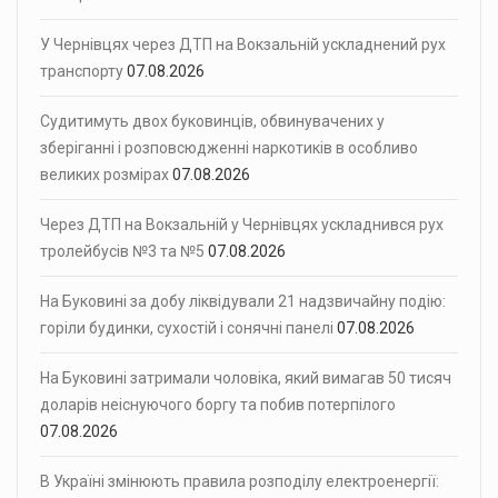
У Чернівцях через ДТП на Вокзальній ускладнений рух
транспорту
07.08.2026
Судитимуть двох буковинців, обвинувачених у
зберіганні і розповсюдженні наркотиків в особливо
великих розмірах
07.08.2026
Через ДТП на Вокзальній у Чернівцях ускладнився рух
тролейбусів №3 та №5
07.08.2026
На Буковині за добу ліквідували 21 надзвичайну подію:
горіли будинки, сухостій і сонячні панелі
07.08.2026
На Буковині затримали чоловіка, який вимагав 50 тисяч
доларів неіснуючого боргу та побив потерпілого
07.08.2026
В Україні змінюють правила розподілу електроенергії: