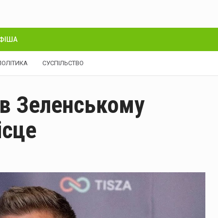
ФІША
ПОЛІТИКА
СУСПІЛЬСТВО
в Зеленському
ісце