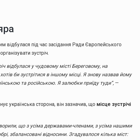
яра
им відбулася під час засідання Ради Європейського
рганізувати зустріч.
річ відбулася у чудовому місті Береговому, на
 хотів би зустрітися в іншому місці. Я знову назвав йому
їнською та російською. Я залюбки приїду туди”,
—
нує українська сторона, він зазначив, що
місце зустрічі
говорили, що з усіма державами-членами, з усіма нашими
рі, збалансовані відносини. Згадувалося кілька міст: