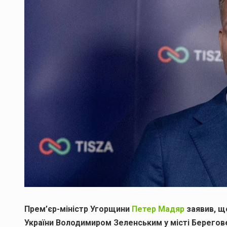
Прем’єр-міністр Угорщини
Петер Мадяр
заявив, щ
України Володимиром Зеленським у місті Берегове