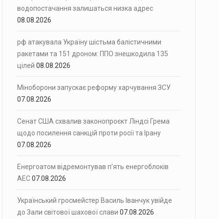
водопостачання залишаться низка адрес
08.08.2026
рф атакувала Україну шістьма балістичними
ракетами та 151 дроном: ППО знешкодила 135
цілей
08.08.2026
Міноборони запускає реформу харчування ЗСУ
07.08.2026
Сенат США схвалив законопроєкт Ліндсі Грема
щодо посилення санкцій проти росії та Ірану
07.08.2026
Енергоатом відремонтував п’ять енергоблоків
АЕС
07.08.2026
Український гросмейстер Василь Іванчук увійде
до Зали світової шахової слави
07.08.2026