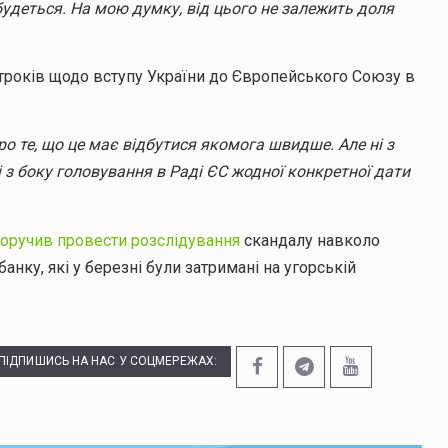
дбудеться. На мою думку, від цього не залежить доля
строків щодо вступу України до Європейського Союзу в
ро те, що це має відбутися якомога швидше. Але ні з
ні з боку головування в Раді ЄС жодної конкретної дати
оручив провести розслідування
скандалу навколо
анку, які у березні були затримані на угорській
ПІДПИШИСЬ НА НАС У СОЦМЕРЕЖАХ: