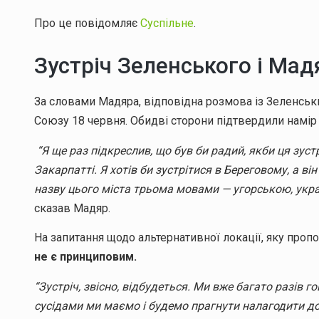
Про це повідомляє
Суспільне
.
Зустріч Зеленського і Мад
За словами Мадяра, відповідна розмова із Зеленськ
Союзу 18 червня. Обидві сторони підтвердили намір о
“Я ще раз підкреслив, що був би радий, якби ця зуст
Закарпатті. Я хотів би зустрітися в Береговому, а він
назву цього міста трьома мовами — угорською, укра
сказав Мадяр.
На запитання щодо альтернативної локації, яку пропо
не є принциповим.
“Зустріч, звісно, відбудеться. Ми вже багато разів 
сусідами ми маємо і будемо прагнути налагодити доб