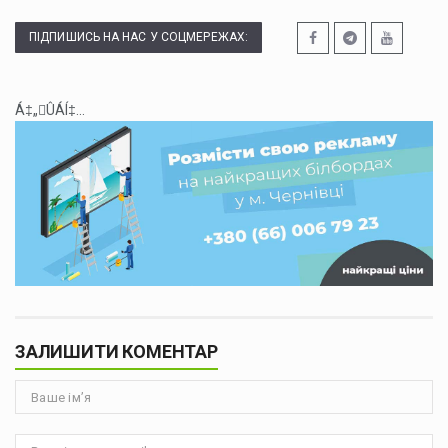
ПІДПИШИСЬ НА НАС У СОЦМЕРЕЖАХ:
Á‡„ÛÁÍ‡...
ЗАЛИШИТИ КОМЕНТАР