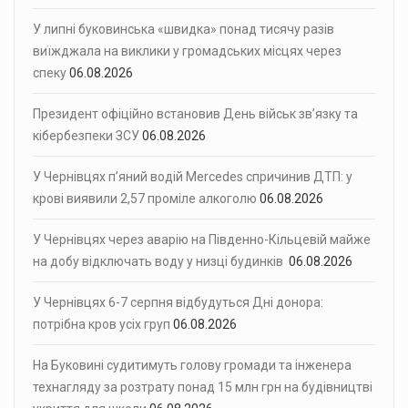
У липні буковинська «швидка» понад тисячу разів
виїжджала на виклики у громадських місцях через
спеку
06.08.2026
Президент офіційно встановив День військ зв’язку та
кібербезпеки ЗСУ
06.08.2026
У Чернівцях п’яний водій Mercedes спричинив ДТП: у
крові виявили 2,57 проміле алкоголю
06.08.2026
У Чернівцях через аварію на Південно-Кільцевій майже
на добу відключать воду у низці будинків
06.08.2026
У Чернівцях 6-7 серпня відбудуться Дні донора:
потрібна кров усіх груп
06.08.2026
На Буковині судитимуть голову громади та інженера
технагляду за розтрату понад 15 млн грн на будівництві