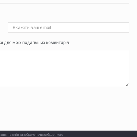
ері для моїх подальших коментарів.
ання текстів та зображень чи за будь-якого