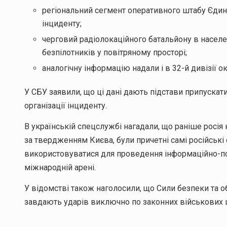
регіональний сегмент оперативного штабу Єдин
інциденту;
черговий радіолокаційного батальйону в населе
безпілотників у повітряному просторі;
аналогічну інформацію надали і в 32-й дивізії о
У СБУ заявили, що ці дані дають підстави припуска
організації інциденту.
В українській спецслужбі нагадали, що раніше росія 
за твердженням Києва, були причетні самі російські 
використовуватися для проведення інформаційно-пси
міжнародній арені.
У відомстві також наголосили, що Сили безпеки та о
завдають ударів виключно по законних військових ц