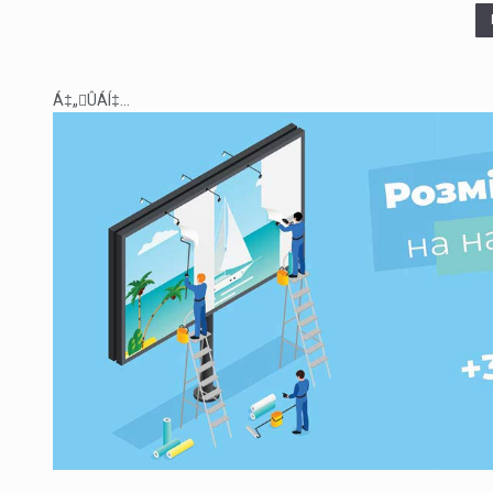
Á‡„ÛÁÍ‡...