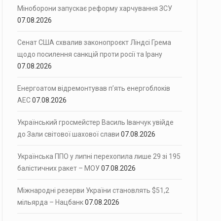
Міноборони запускає реформу харчування ЗСУ
07.08.2026
Сенат США схвалив законопроєкт Ліндсі Грема
щодо посилення санкцій проти росії та Ірану
07.08.2026
Енергоатом відремонтував п’ять енергоблоків
АЕС
07.08.2026
Український гросмейстер Василь Іванчук увійде
до Зали світової шахової слави
07.08.2026
Українська ППО у липні перехопила лише 29 зі 195
балістичних ракет – МОУ
07.08.2026
Міжнародні резерви України становлять $51,2
мільярда – Нацбанк
07.08.2026