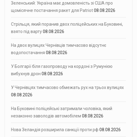
Зеленський: Україна має домовленість зі США про
щомісячне постачання ракет для Patriot
08.08.2026
Стрільця, який поранив двох поліцейських на Буковині,
взято під варту
08.08.2026
На двох вулицях Чернівців тимчасово відсутнє
водопостачання
08.08.2026
У Болгарії біля газопроводу на кордоні з Румунією
вибухнув дрон
08.08.2026
У Чернівцях тимчасово обмежать рух на трьох вулицях
08.08.2026
На Буковині поліцейські затримали чоловіка, який
незаконно заволодів автомобілем
08.08.2026
Нова Зеландія розширила санкції проти рф
08.08.2026