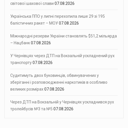
світової шахової слави
07.08.2026
Українська ППО у липні перехопила лише 29 зі 195
балістичних ракет – МОУ
07.08.2026
Міжнародні резерви України становлять $51,2 мільярда
– Нацбанк
07.08.2026
У Чернівцях через ДТП на Вокзальній ускладнений рух
транспорту
07.08.2026
Судитимуть двох буковинців, обвинувачених у
зберіганні і розповсюдженні наркотиків в особливо
великих розмірах
07.08.2026
Через ДТП на Вокзальній у Чернівцях ускладнився рух
тролейбусів №3 та №5
07.08.2026