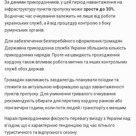
За даними прикордонників, у цей період навантаження на
інфраструктуру пунктів пропуску може
зрости до 30%.
Водночас час очікування залежить не лише від роботи
українських служб, а й від процедур контролю з боку
румунських органів.
Для забезпечення безперебійного оформлення громадян
Державна прикордонна служба України збільшила кількість
прикордонних нарядів. Проте на швидкість проходження
кордону також впливає робота митних та інших контрольних
служб обох держав.
Громадян закликають заздалегідь планувати поїздки та
стежити за актуальною інформацією щодо завантаженості
пунктів пропуску. Для уникнення тривалого очікування
рекомендують обирати для перетину кордону ранкові або
пізні вечірні години, коли потік людей і транспорту є меншим.
Наразі прикордонники фіксують перевагу виїзду з України над
в’їздом, що є характерною тенденцією під час літнього
туристичного та відпускного сезону.