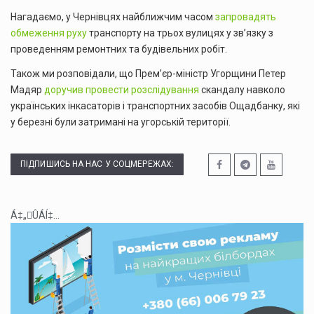
Нагадаємо, у Чернівцях найближчим часом
запровадять
обмеження руху
транспорту на трьох вулицях у зв’язку з
проведенням ремонтних та будівельних робіт.
Також ми розповідали, що Прем’єр-міністр Угорщини Петер
Мадяр
доручив провести розслідування
скандалу навколо
українських інкасаторів і транспортних засобів Ощадбанку, які
у березні були затримані на угорській території.
ПІДПИШИСЬ НА НАС У СОЦМЕРЕЖАХ:
Á‡„ÛÁÍ‡...