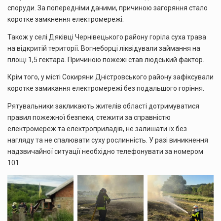
споруди. За попередніми даними, причиною загоряння стало
коротке замкнення електромережі.
Також у селі Дяківці Чернівецького району горіла суха трава
на відкритій території. Вогнеборці ліквідували займання на
площі 1,5 гектара. Причиною пожежі став людський фактор.
Крім того, у місті Сокиряни Дністровського району зафіксували
коротке замикання електромережі без подальшого горіння.
Рятувальники закликають жителів області дотримуватися
правил пожежної безпеки, стежити за справністю
електромереж та електроприладів, не залишати їх без
нагляду та не спалювати суху рослинність. У разі виникнення
надзвичайної ситуації необхідно телефонувати за номером
101.