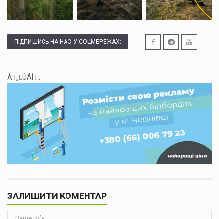
ПІДПИШИСЬ НА НАС У СОЦМЕРЕЖАХ:
Á‡„ÛÁÍ‡...
ЗАЛИШИТИ КОМЕНТАР