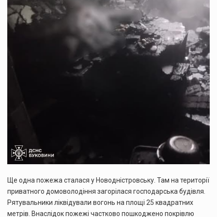
Ще одна пожежа сталася у Новодністровську. Там на території
приватного домоволодіння загорілася господарська будівля.
Рятувальники ліквідували вогонь на площі 25 квадратних
метрів. Внаслідок пожежі частково пошкоджено покрівлю