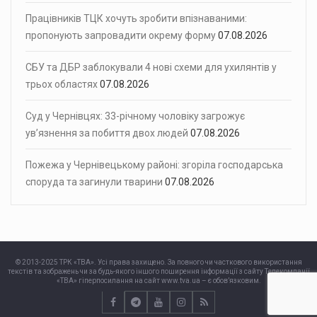
Працівників ТЦК хочуть зробити впізнаваними:
пропонують запровадити окрему форму
07.08.2026
СБУ та ДБР заблокували 4 нові схеми для ухилянтів у
трьох областях
07.08.2026
Суд у Чернівцях: 33-річному чоловіку загрожує
ув’язнення за побиття двох людей
07.08.2026
Пожежа у Чернівецькому районі: згоріла господарська
споруда та загинули тварини
07.08.2026
© 2013-2025 ТРК «ТВА». Усі права захищено. За повного чи часткового використання
текстів та зображень чи за будь-якого іншого поширення інформації з сайту Телекомпанії
«ТВА» гіперпосилання на сайт www.tva.ua – є обов’язковим.