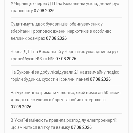
У Чернівцях через ДТП на Вокзальній ускладнений рух
транспорту
07.08.2026
Судитимуть двох буковинців, обвинувачених у
зберіганні і розповсюдженні наркотиків в особливо
великих розмірах
07.08.2026
Через ДТП на Вокзальній у Чернівцях ускладнився рух
тролейбусів №3 та №5
07.08.2026
На Буковині за добу ліквідували 21 надзвичайну подію:
горіли будинки, сухостій і сонячні панелі
07.08.2026
На Буковині затримали чоловіка, який вимагав 50 тисяч
доларів неіснуючого боргу та побив потерпілого
07.08.2026
В Україні змінюють правила розподілу електроенергії:
що зміниться влітку та взимку
07.08.2026