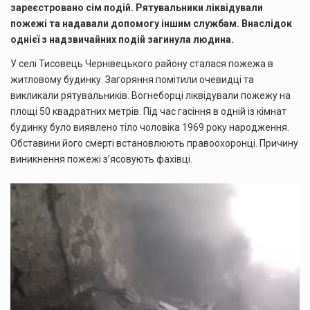
зареєстровано сім подій. Рятувальники ліквідували
пожежі та надавали допомогу іншим службам. Внаслідок
однієї з надзвичайних подій загинула людина.
У селі Тисовець Чернівецького району сталася пожежа в
житловому будинку. Загоряння помітили очевидці та
викликали рятувальників. Вогнеборці ліквідували пожежу на
площі 50 квадратних метрів. Під час гасіння в одній із кімнат
будинку було виявлено тіло чоловіка 1969 року народження.
Обставини його смерті встановлюють правоохоронці. Причину
виникнення пожежі з’ясовують фахівці.