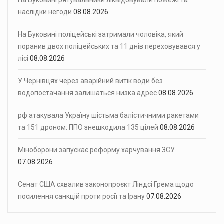
наслідки негоди
08.08.2026
На Буковині поліцейські затримали чоловіка, який
поранив двох поліцейських та 11 днів переховувався у
лісі
08.08.2026
У Чернівцях через аварійний витік води без
водопостачання залишаться низка адрес
08.08.2026
рф атакувала Україну шістьма балістичними ракетами
та 151 дроном: ППО знешкодила 135 цілей
08.08.2026
Міноборони запускає реформу харчування ЗСУ
07.08.2026
Сенат США схвалив законопроєкт Ліндсі Грема щодо
посилення санкцій проти росії та Ірану
07.08.2026