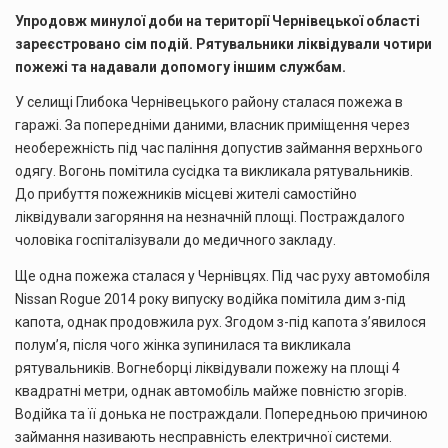
Упродовж минулої доби на території Чернівецької області
зареєстровано сім подій. Рятувальники ліквідували чотири
пожежі та надавали допомогу іншим службам.
У селищі Глибока Чернівецького району сталася пожежа в
гаражі. За попередніми даними, власник приміщення через
необережність під час паління допустив займання верхнього
одягу. Вогонь помітила сусідка та викликала рятувальників.
До прибуття пожежників місцеві жителі самостійно
ліквідували загоряння на незначній площі. Постраждалого
чоловіка госпіталізували до медичного закладу.
Ще одна пожежа сталася у Чернівцях. Під час руху автомобіля
Nissan Rogue 2014 року випуску водійка помітила дим з-під
капота, однак продовжила рух. Згодом з-під капота з’явилося
полум’я, після чого жінка зупинилася та викликала
рятувальників. Вогнеборці ліквідували пожежу на площі 4
квадратні метри, однак автомобіль майже повністю згорів.
Водійка та її донька не постраждали. Попередньою причиною
займання називають несправність електричної системи.