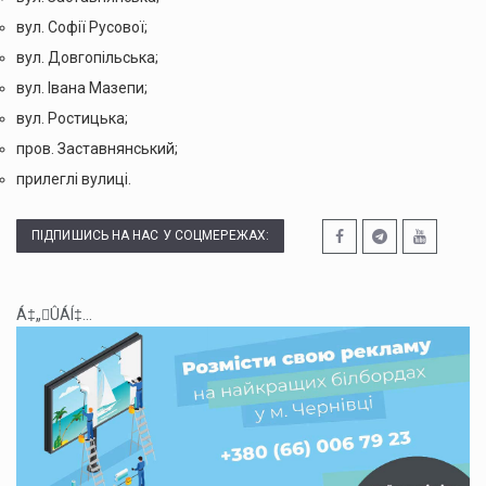
вул. Софії Русової;
вул. Довгопільська;
вул. Івана Мазепи;
вул. Ростицька;
пров. Заставнянський;
прилеглі вулиці.
ПІДПИШИСЬ НА НАС У СОЦМЕРЕЖАХ:
Á‡„ÛÁÍ‡...