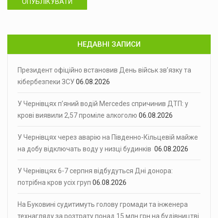
ОПУБЛІКУВАТИ
НЕДАВНІ ЗАПИСИ
Президент офіційно встановив День військ зв’язку та
кібербезпеки ЗСУ
06.08.2026
У Чернівцях п’яний водій Mercedes спричинив ДТП: у
крові виявили 2,57 проміле алкоголю
06.08.2026
У Чернівцях через аварію на Південно-Кільцевій майже
на добу відключать воду у низці будинків
06.08.2026
У Чернівцях 6-7 серпня відбудуться Дні донора:
потрібна кров усіх груп
06.08.2026
На Буковині судитимуть голову громади та інженера
технагляду за розтрату понад 15 млн грн на будівництві