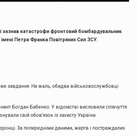
ині зазнав катастрофи фронтовий бомбардувальник
ї імені Петра Франка Повітряних Сил ЗСУ.
ове завдання. На жаль, обидва військовослужбовці
нант Богдан Бабенко. У відомстві висловили співчуття
нували свій обов’язок із захисту України.
оронці. За попередніми даними, жертв і постраждалих