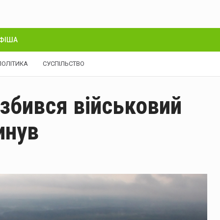
ФІША
ПОЛІТИКА
СУСПІЛЬСТВО
збився військовий
инув