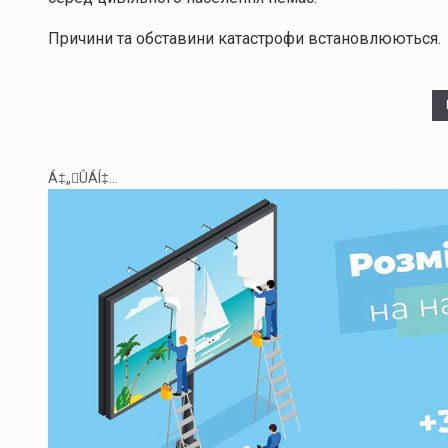
Причини та обставини катастрофи встановлюються.
Á‡„ÛÁÍ‡...