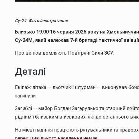
Су-24. Фото ілюстративне
Близько 19:00 16 червня 2026 року на Хмельничч
Су-24М, який належав 7-й бригаді тактичної авіаці
Про це повідомляють Повітряні Сили ЗСУ.
Деталі
Екіпаж літака — льотчик і штурман — виконував бой
загинули.
Загиблі — майор Богдан Загарулько та старший лейте
рідним і близьким військових, які до останнього вико
На місці падіння працюють рятувальники та правоох
серед цивільного населення немає.