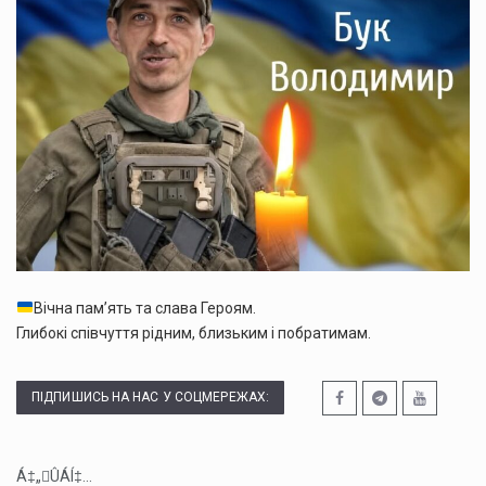
Вічна пам’ять та слава Героям.
Глибокі співчуття рідним, близьким і побратимам.
ПІДПИШИСЬ НА НАС У СОЦМЕРЕЖАХ:
Á‡„ÛÁÍ‡...