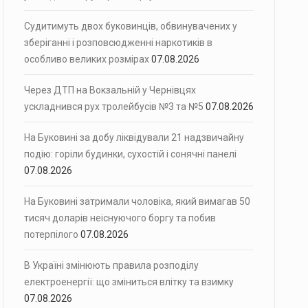
Судитимуть двох буковинців, обвинувачених у
зберіганні і розповсюдженні наркотиків в
особливо великих розмірах
07.08.2026
Через ДТП на Вокзальній у Чернівцях
ускладнився рух тролейбусів №3 та №5
07.08.2026
На Буковині за добу ліквідували 21 надзвичайну
подію: горіли будинки, сухостій і сонячні панелі
07.08.2026
На Буковині затримали чоловіка, який вимагав 50
тисяч доларів неіснуючого боргу та побив
потерпілого
07.08.2026
В Україні змінюють правила розподілу
електроенергії: що зміниться влітку та взимку
07.08.2026