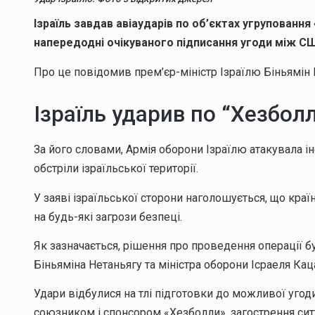
Ізраїль завдав авіаударів по об’єктах угрупованн
напередодні очікуваного підписання угоди між СШ
Про це повідомив прем’єр-міністр Ізраїлю Біньямін 
Ізраїль ударив по “Хезболл
За його словами, Армія оборони Ізраїлю атакувала ін
обстріли ізраїльської території.
У заяві ізраїльської сторони наголошується, що краї
на будь-які загрози безпеці.
Як зазначається, рішення про проведення операції б
Біньяміна Нетаньягу та міністра оборони Ісраеля Кац
Удари відбулися на тлі підготовки до можливої уго
союзником і спонсором «Хезболли», загострення сит