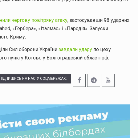
нили чергову повітряну атаку
, застосувавши 98 ударних
ahed, «Гербера», «Італмас» і «Пародія». Запуски
ного Криму.
діли Сил оборони України
завдали удару
по цеху
го пункту Котово у Волгоградській області рф.
ПІДПИШИСЬ НА НАС У СОЦМЕРЕЖАХ: