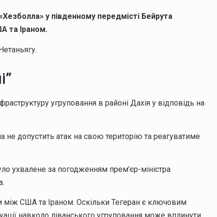
я «Хезболла» у південному передмісті Бейрута
А та Іраном.
Нетаньягу.
і”
фраструктуру угруповання в районі Дахія у відповідь на
на не допустить атак на свою територію та реагуватиме
уло ухвалене за погодженням прем’єр-міністра
а.
ди між США та Іраном. Оскільки Тегеран є ключовим
уації навколо ліванського угруповання може вплинути