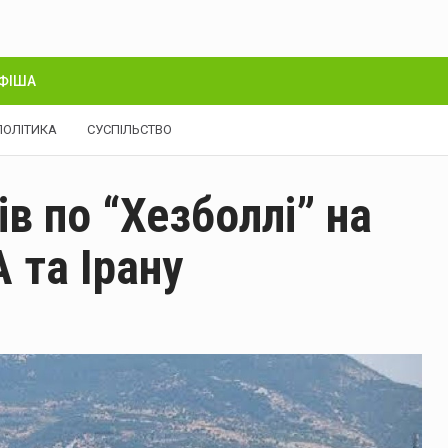
ФІША
ПОЛІТИКА
СУСПІЛЬСТВО
ів по “Хезболлі” на
 та Ірану