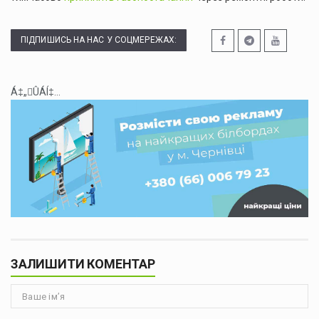
ПІДПИШИСЬ НА НАС У СОЦМЕРЕЖАХ:
Á‡„ÛÁÍ‡...
ЗАЛИШИТИ КОМЕНТАР