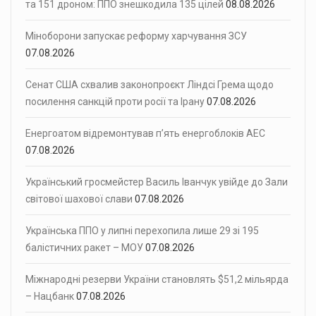
та 151 дроном: ППО знешкодила 135 цілей
08.08.2026
Міноборони запускає реформу харчування ЗСУ
07.08.2026
Сенат США схвалив законопроєкт Ліндсі Грема щодо
посилення санкцій проти росії та Ірану
07.08.2026
Енергоатом відремонтував п’ять енергоблоків АЕС
07.08.2026
Український гросмейстер Василь Іванчук увійде до Зали
світової шахової слави
07.08.2026
Українська ППО у липні перехопила лише 29 зі 195
балістичних ракет – МОУ
07.08.2026
Міжнародні резерви України становлять $51,2 мільярда
– Нацбанк
07.08.2026