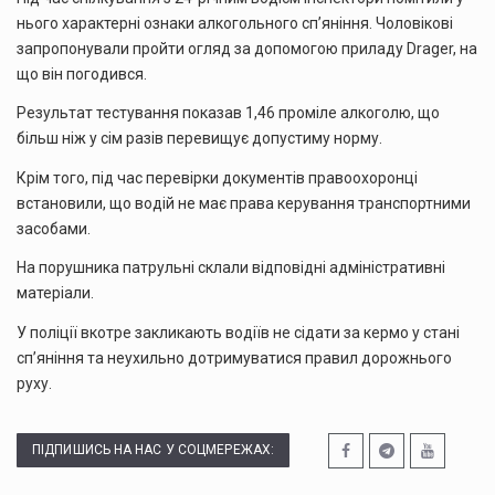
нього характерні ознаки алкогольного сп’яніння. Чоловікові
запропонували пройти огляд за допомогою приладу Drager, на
що він погодився.
Результат тестування показав 1,46 проміле алкоголю, що
більш ніж у сім разів перевищує допустиму норму.
Крім того, під час перевірки документів правоохоронці
встановили, що водій не має права керування транспортними
засобами.
На порушника патрульні склали відповідні адміністративні
матеріали.
У поліції вкотре закликають водіїв не сідати за кермо у стані
сп’яніння та неухильно дотримуватися правил дорожнього
руху.
ПІДПИШИСЬ НА НАС У СОЦМЕРЕЖАХ: