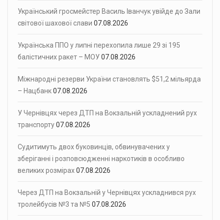
Український гросмейстер Василь Іванчук увійде до Зали
світової шахової слави
07.08.2026
Українська ППО у липні перехопила лише 29 зі 195
балістичних ракет – МОУ
07.08.2026
Міжнародні резерви України становлять $51,2 мільярда
– Нацбанк
07.08.2026
У Чернівцях через ДТП на Вокзальній ускладнений рух
транспорту
07.08.2026
Судитимуть двох буковинців, обвинувачених у
зберіганні і розповсюдженні наркотиків в особливо
великих розмірах
07.08.2026
Через ДТП на Вокзальній у Чернівцях ускладнився рух
тролейбусів №3 та №5
07.08.2026