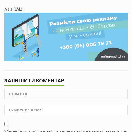
Á‡„ÛÁÍ‡...
ЗАЛИШИТИ КОМЕНТАР
Зберегти моє ім'я, e-mail, та адресу сайту в цьому браузері для