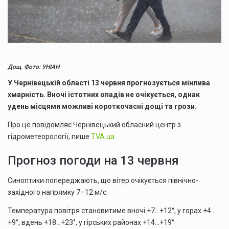
Дощ. Фото: УНІАН
У Чернівецькій області 13 червня прогнозується мінлива
хмарність. Вночі істотних опадів не очікується, однак
удень місцями можливі короткочасні дощі та грози.
Про це повідомляє Чернівецький обласний центр з
гідрометеорології, пише
TVA.ua.
Прогноз погоди на 13 червня
Синоптики попереджають, що вітер очікується північно-
західного напрямку 7–12 м/с.
Температура повітря становитиме вночі +7…+12°, у горах +4…
+9°, вдень +18…+23°, у гірських районах +14…+19°