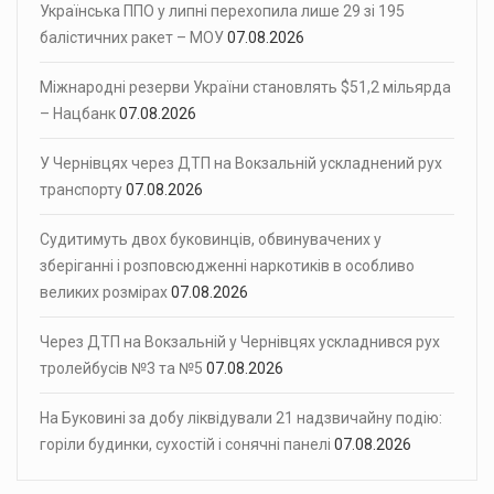
Українська ППО у липні перехопила лише 29 зі 195
балістичних ракет – МОУ
07.08.2026
Міжнародні резерви України становлять $51,2 мільярда
– Нацбанк
07.08.2026
У Чернівцях через ДТП на Вокзальній ускладнений рух
транспорту
07.08.2026
Судитимуть двох буковинців, обвинувачених у
зберіганні і розповсюдженні наркотиків в особливо
великих розмірах
07.08.2026
Через ДТП на Вокзальній у Чернівцях ускладнився рух
тролейбусів №3 та №5
07.08.2026
На Буковині за добу ліквідували 21 надзвичайну подію:
горіли будинки, сухостій і сонячні панелі
07.08.2026