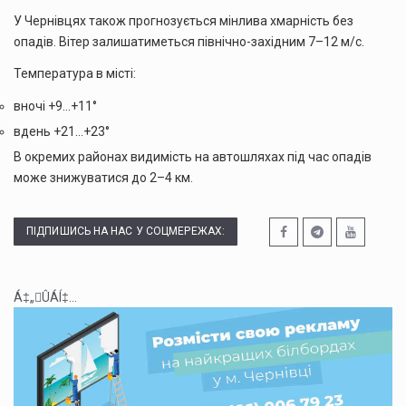
У Чернівцях також прогнозується мінлива хмарність без
опадів. Вітер залишатиметься північно-західним 7–12 м/с.
Температура в місті:
вночі +9…+11°
вдень +21…+23°
В окремих районах видимість на автошляхах під час опадів
може знижуватися до 2–4 км.
ПІДПИШИСЬ НА НАС У СОЦМЕРЕЖАХ:
Á‡„ÛÁÍ‡...