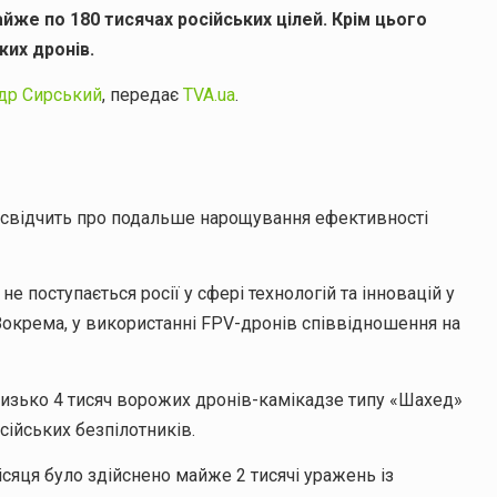
йже по 180 тисячах російських цілей. Крім цього
жих дронів.
др Сирський
, передає
TVA.ua
.
 що свідчить про подальше нарощування ефективності
 поступається росії у сфері технологій та інновацій у
 Зокрема, у використанні FPV-дронів співвідношення на
близько 4 тисяч ворожих дронів-камікадзе типу «Шахед»
сійських безпілотників.
сяця було здійснено майже 2 тисячі уражень із