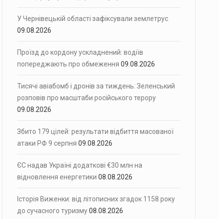
У Чернівецькій області зафіксували землетрус
09.08.2026
Проїзд до кордону ускладнений: водіїв
попереджають про обмеження
09.08.2026
Тисячі авіабомб і дронів за тиждень: Зеленський
розповів про масштаби російського терору
09.08.2026
Збито 179 цілей: результати відбиття масованої
атаки РФ 9 серпня
09.08.2026
ЄС надав Україні додаткові €30 млн на
відновлення енергетики
08.08.2026
Історія Виженки: від літописних згадок 1158 року
до сучасного туризму
08.08.2026