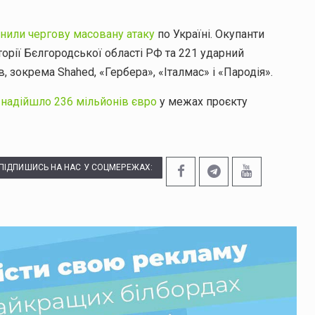
снили чергову масовану атаку
по Україні. Окупанти
торії Бєлгородської області РФ та 221 ударний
в, зокрема Shahed, «Гербера», «Італмас» і «Пародія».
у
надійшло 236 мільйонів євро
у межах проєкту
ПІДПИШИСЬ НА НАС У СОЦМЕРЕЖАХ: