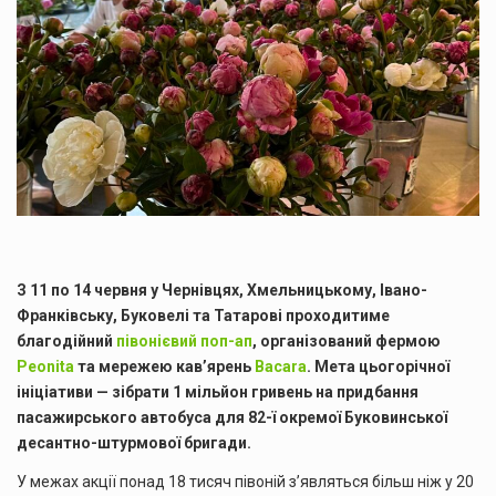
З 11 по 14 червня у Чернівцях, Хмельницькому, Івано-
Франківську, Буковелі та Татарові проходитиме
благодійний
півонієвий поп-ап
, організований фермою
Peonita
та мережею кав’ярень
Bacara
. Мета цьогорічної
ініціативи — зібрати 1 мільйон гривень на придбання
пасажирського автобуса для 82-ї окремої Буковинської
десантно-штурмової бригади.
У межах акції понад 18 тисяч півоній з’являться більш ніж у 20