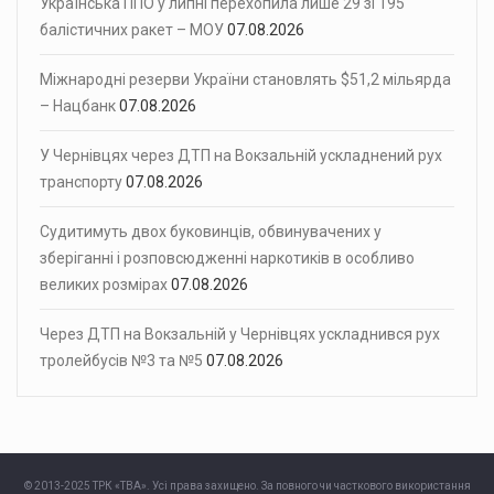
Українська ППО у липні перехопила лише 29 зі 195
балістичних ракет – МОУ
07.08.2026
Міжнародні резерви України становлять $51,2 мільярда
– Нацбанк
07.08.2026
У Чернівцях через ДТП на Вокзальній ускладнений рух
транспорту
07.08.2026
Судитимуть двох буковинців, обвинувачених у
зберіганні і розповсюдженні наркотиків в особливо
великих розмірах
07.08.2026
Через ДТП на Вокзальній у Чернівцях ускладнився рух
тролейбусів №3 та №5
07.08.2026
© 2013-2025 ТРК «ТВА». Усі права захищено. За повного чи часткового використання