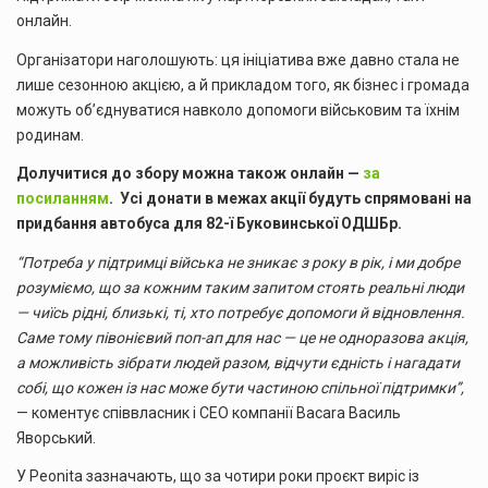
онлайн.
Організатори наголошують: ця ініціатива вже давно стала не
лише сезонною акцією, а й прикладом того, як бізнес і громада
можуть об’єднуватися навколо допомоги військовим та їхнім
родинам.
Долучитися до збору можна також онлайн —
за
посиланням
.
Усі донати в межах акції будуть спрямовані на
придбання автобуса для 82-ї Буковинської ОДШБр.
“Потреба у підтримці війська не зникає з року в рік, і ми добре
розуміємо, що за кожним таким запитом стоять реальні люди
— чиїсь рідні, близькі, ті, хто потребує допомоги й відновлення.
Саме тому півонієвий поп-ап для нас — це не одноразова акція,
а можливість зібрати людей разом, відчути єдність і нагадати
собі, що кожен із нас може бути частиною спільної підтримки”,
— коментує співвласник і CEO компанії Bacara Василь
Яворський.
У Peonita зазначають, що за чотири роки проєкт виріс із