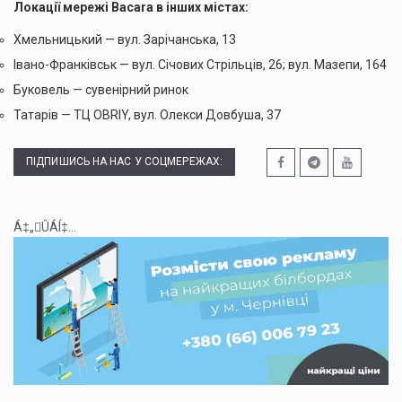
Локації мережі Bacara в інших містах:
Хмельницький — вул. Зарічанська, 13
Івано-Франківськ — вул. Січових Стрільців, 26; вул. Мазепи, 164
Буковель — сувенірний ринок
Татарів — ТЦ OBRIY, вул. Олекси Довбуша, 37
ПІДПИШИСЬ НА НАС У СОЦМЕРЕЖАХ:
Á‡„ÛÁÍ‡...