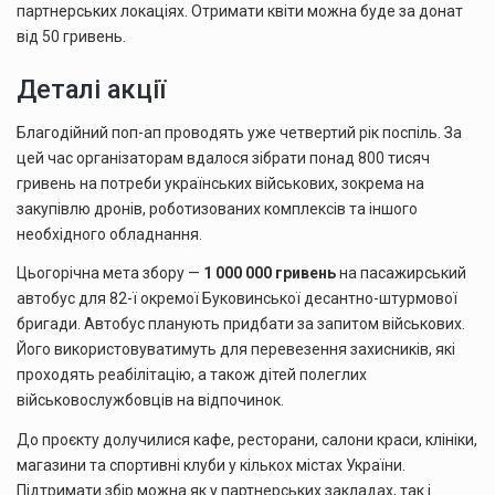
партнерських локаціях. Отримати квіти можна буде за донат
від 50 гривень.
Деталі акції
Благодійний поп-ап проводять уже четвертий рік поспіль. За
цей час організаторам вдалося зібрати понад 800 тисяч
гривень на потреби українських військових, зокрема на
закупівлю дронів, роботизованих комплексів та іншого
необхідного обладнання.
Цьогорічна мета збору —
1 000 000 гривень
на пасажирський
автобус для 82-ї окремої Буковинської десантно-штурмової
бригади. Автобус планують придбати за запитом військових.
Його використовуватимуть для перевезення захисників, які
проходять реабілітацію, а також дітей полеглих
військовослужбовців на відпочинок.
До проєкту долучилися кафе, ресторани, салони краси, клініки,
магазини та спортивні клуби у кількох містах України.
Підтримати збір можна як у партнерських закладах, так і