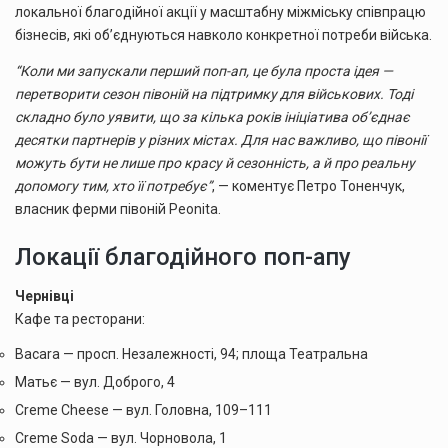
локальної благодійної акції у масштабну міжміську співпрацю
бізнесів, які обʼєднуються навколо конкретної потреби війська.
“Коли ми запускали перший поп-ап, це була проста ідея —
перетворити сезон півоній на підтримку для військових. Тоді
складно було уявити, що за кілька років ініціатива обʼєднає
десятки партнерів у різних містах. Для нас важливо, що півонії
можуть бути не лише про красу й сезонність, а й про реальну
допомогу тим, хто її потребує”
, — коментує Петро Тоненчук,
власник ферми півоній Peonita.
Локації благодійного поп-апу
Чернівці
Кафе та ресторани:
Bacara — просп. Незалежності, 94; площа Театральна
Матьє — вул. Доброго, 4
Creme Cheese — вул. Головна, 109–111
Creme Soda — вул. Чорновола, 1