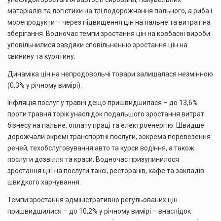
матеріалів та логістики на тлі подорожчання пального, а риба і
морепродукти – через підвищення цін на пальне та витрат на
зберігання. Водночас темпи зростання цін на ковбасні вироби
уповільнилися завдяки сповільненню зростання цін на
свинину та курятину.
Динаміка цін на непродовольчі товари залишалася незмінною
(0,3% у річному вимірі).
Інфляція послуг у травні дещо пришвидшилася – до 13,6%
проти травня торік унаслідок подальшого зростання витрат
бізнесу на пальне, оплату праці та електроенергію. Швидше
дорожчали окремі транспортні послуги, зокрема перевезення
речей, техобслуговування авто та курси водіння, а також
послуги дозвілля та краси. Водночас призупинилося
зростання цін на послуги таксі, ресторанів, кафе та закладів
швидкого харчування.
Темпи зростання адміністративно регульованих цін
пришвидшилися – до 10,2% у річному вимірі – внаслідок