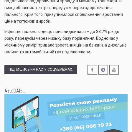
подальшого подорожчання проїзду в міському транспорті в
низці обласних центрів, передусім через здорожчання
пального. Крім того, призупинилося сповільнення зростання
цін на тютюнові вироби.
Інфляція пального дещо пришвидшилася – до 38,7% рік до
року, передусім через низьку базу порівняння. Водночас у
місячному вимірі тривало зростання цін на бензин, а дизельне
паливо та автомобільний газ подешевшали.
ПІДПИШИСЬ НА НАС У СОЦМЕРЕЖАХ:
Á‡„ÛÁÍ‡...