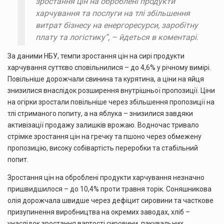
зростання цін на оброблені продукти
харчування та послуги на тлі збільшення
витрат бізнесу на енергоресурси, заробітну
плату та логістику”, – йдеться в коментарі.
За даними НБУ, темпи зростання цін на сирі продукти
харчування суттєво сповільнилися – до 4,6% у річному вимірі.
Повільніше дорожчали свинина та курятина, а ціни на яйця
знизилися внаслідок розширення внутрішньої пропозиції. Ціни
на огірки зростали повільніше через збільшення пропозиції на
тлі стриманого попиту, а на яблука – знизилися завдяки
активізації продажу залишків врожаю. Водночас тривало
стрімке зростання цін на гречку та пшоно через обмежену
пропозицію, високу собівартість переробки та стабільний
попит.
Зростання цін на оброблені продукти харчування незначно
пришвидшилося – до 10,4% проти травня торік. Соняшникова
олія дорожчала швидше через дефіцит сировини та часткове
призупинення виробництва на окремих заводах, хліб –
унаслідок зростання вартості сировини, пакувальних