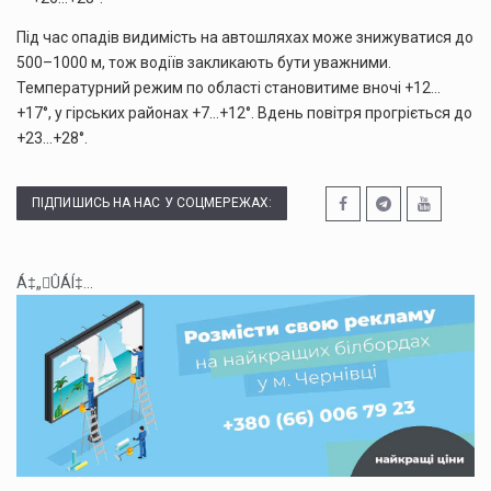
Під час опадів видимість на автошляхах може знижуватися до
500–1000 м, тож водіїв закликають бути уважними.
Температурний режим по області становитиме вночі +12…
+17°, у гірських районах +7…+12°. Вдень повітря прогріється до
+23…+28°.
ПІДПИШИСЬ НА НАС У СОЦМЕРЕЖАХ:
Á‡„ÛÁÍ‡...