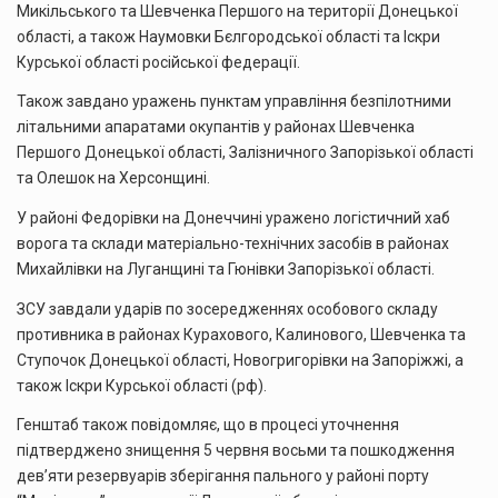
Микільського та Шевченка Першого на території Донецької
області, а також Наумовки Бєлгородської області та Іскри
Курської області російської федерації.
Також завдано уражень пунктам управління безпілотними
літальними апаратами окупантів у районах Шевченка
Першого Донецької області, Залізничного Запорізької області
та Олешок на Херсонщині.
У районі Федорівки на Донеччині уражено логістичний хаб
ворога та склади матеріально-технічних засобів в районах
Михайлівки на Луганщині та Гюнівки Запорізької області.
ЗСУ завдали ударів по зосередженнях особового складу
противника в районах Курахового, Калинового, Шевченка та
Ступочок Донецької області, Новогригорівки на Запоріжжі, а
також Іскри Курської області (рф).
Генштаб також повідомляє, що в процесі уточнення
підтверджено знищення 5 червня восьми та пошкодження
дев’яти резервуарів зберігання пального у районі порту