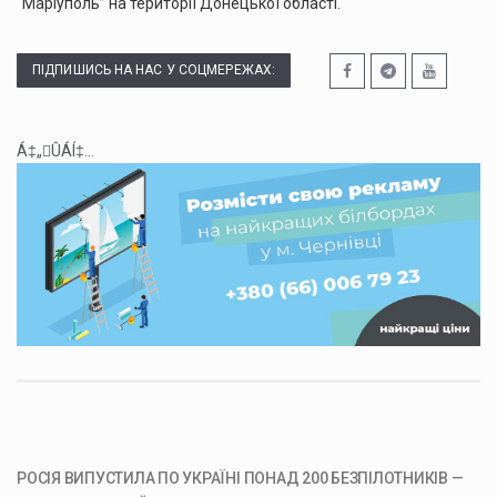
“Маріуполь” на території Донецької області.
ПІДПИШИСЬ НА НАС У СОЦМЕРЕЖАХ:
Á‡„ÛÁÍ‡...
РОСІЯ ВИПУСТИЛА ПО УКРАЇНІ ПОНАД 200 БЕЗПІЛОТНИКІВ —