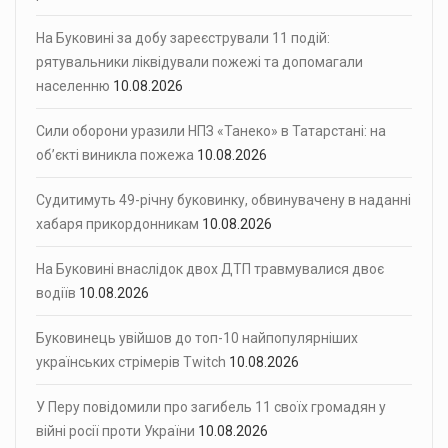
На Буковині за добу зареєстрували 11 подій:
рятувальники ліквідували пожежі та допомагали
населенню
10.08.2026
Сили оборони уразили НПЗ «Танеко» в Татарстані: на
об’єкті виникла пожежа
10.08.2026
Судитимуть 49-річну буковинку, обвинувачену в наданні
хабаря прикордонникам
10.08.2026
На Буковині внаслідок двох ДТП травмувалися двоє
водіїв
10.08.2026
Буковинець увійшов до топ-10 найпопулярніших
українських стрімерів Twitch
10.08.2026
У Перу повідомили про загибель 11 своїх громадян у
війні росії проти України
10.08.2026