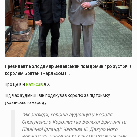
Президент Володимир Зеленський повідомив про зустріч з
королем Британії Чарльзом III.
Про це він
написав
в Х.
Під час аудієнції він подякував королю за підтримку
українського народу.
“Як завжди, хороша аудієнція у Короля
Сполученого Королівства Великої Британії та
Північної Ірландії Чарльза ІІІ. Дякую Його
Величності, народові та всьому Сполученому