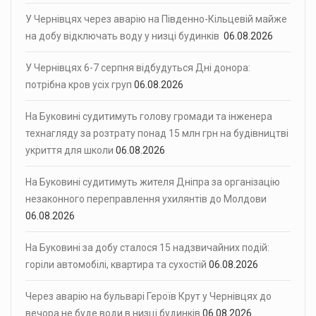
У Чернівцях через аварію на Південно-Кільцевій майже
на добу відключать воду у низці будинків
06.08.2026
У Чернівцях 6-7 серпня відбудуться Дні донора:
потрібна кров усіх груп
06.08.2026
На Буковині судитимуть голову громади та інженера
технагляду за розтрату понад 15 млн грн на будівництві
укриття для школи
06.08.2026
На Буковині судитимуть жителя Дніпра за організацію
незаконного переправлення ухилянтів до Молдови
06.08.2026
На Буковині за добу сталося 15 надзвичайних подій:
горіли автомобілі, квартира та сухостій
06.08.2026
Через аварію на бульварі Героїв Крут у Чернівцях до
вечора не буде води в низці будинків
06.08.2026