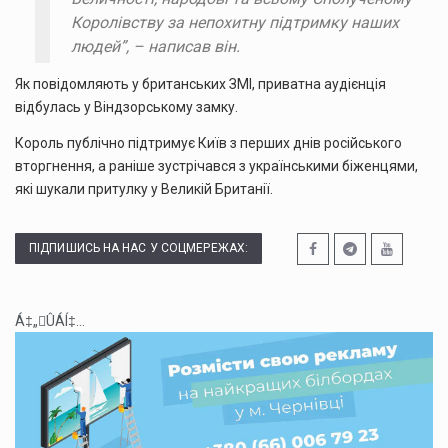
Королівству за непохитну підтримку наших
людей”, – написав він.
Як повідомляють у британських ЗМІ, приватна аудієнція
відбулась у Віндзорському замку.
Король публічно підтримує Київ з перших днів російського
вторгнення, а раніше зустрічався з українськими біженцями,
які шукали притулку у Великій Британії.
ПІДПИШИСЬ НА НАС У СОЦМЕРЕЖАХ:
Á‡„ÛÁÍ‡...