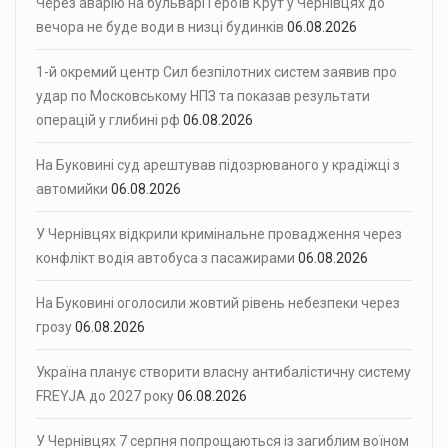
Через аварію на бульварі Героїв Крут у Чернівцях до
вечора не буде води в низці будинків
06.08.2026
1-й окремий центр Сил безпілотних систем заявив про
удар по Московському НПЗ та показав результати
операцій у глибині рф
06.08.2026
На Буковині суд арештував підозрюваного у крадіжці з
автомийки
06.08.2026
У Чернівцях відкрили кримінальне провадження через
конфлікт водія автобуса з пасажирами
06.08.2026
На Буковині оголосили жовтий рівень небезпеки через
грозу
06.08.2026
Україна планує створити власну антибалістичну систему
FREYJA до 2027 року
06.08.2026
У Чернівцях 7 серпня попрощаються із загиблим воїном