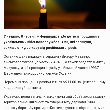
У неділю, 8 червня, у Чернівцях відбудеться прощання з
українськими військовослужбовцями, які загинули,
захищаючи державу від російської агресії.
Останню шану віддадуть сержанту Віктору Медведю,
військовослужбовцю частини А7400, а також солдату Дмитру
Микуляку, який проходив службу у військовій частині 9937
Державної прикордонної служби України.
Церемонія прощання розпочнеться об 11:00 на Центральному
кладовищі у Чернівцях.
Українські воїни загинули, виконуючи свій обов’язок із захисту
територіальної цілісності та суверенітету держави. Їхній
внесок у боротьбу проти російських окупантів відзначають як