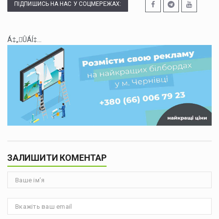
ПІДПИШИСЬ НА НАС У СОЦМЕРЕЖАХ:
Á‡„ÛÁÍ‡...
ЗАЛИШИТИ КОМЕНТАР