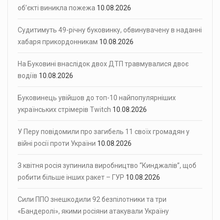
об’єкті виникла пожежа
10.08.2026
Судитимуть 49-річну буковинку, обвинувачену в наданні
хабаря прикордонникам
10.08.2026
На Буковині внаслідок двох ДТП травмувалися двоє
водіїв
10.08.2026
Буковинець увійшов до топ-10 найпопулярніших
українських стрімерів Twitch
10.08.2026
У Перу повідомили про загибель 11 своїх громадян у
війні росії проти України
10.08.2026
З квітня росія зупинила виробництво “Кинджалів”, щоб
робити більше інших ракет – ГУР
10.08.2026
Сили ППО знешкодили 92 безпілотники та три
«Бандеролі», якими росіяни атакували Україну