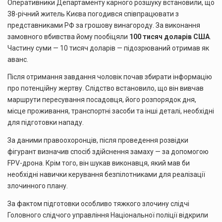
Оперативники Департаменту карного розшуку встановили, що
38-річний житель Києва погодився співпрацювати з
представниками РФ за грошову винагороду. За виконання
замовного вбивства йому пообіцяли
100 тисяч доларів США
.
Частину суми — 10 тисяч доларів — підозрюваний отримав як
аванс.
Після отримання завдання чоловік почав збирати інформацію
про потенційну жертву. Слідство встановило, що він вивчав
маршрути пересування посадовця, його розпорядок дня,
місце проживання, транспортні засоби та інші деталі, необхідні
для підготовки нападу.
За даними правоохоронців, після проведення розвідки
фігурант визначив спосіб здійснення замаху — за допомогою
FPV-дрона. Крім того, він шукав виконавця, який мав би
необхідні навички керування безпілотниками для реалізації
злочинного плану.
За фактом підготовки особливо тяжкого злочину слідчі
Головного слідчого управління Національної поліції відкрили