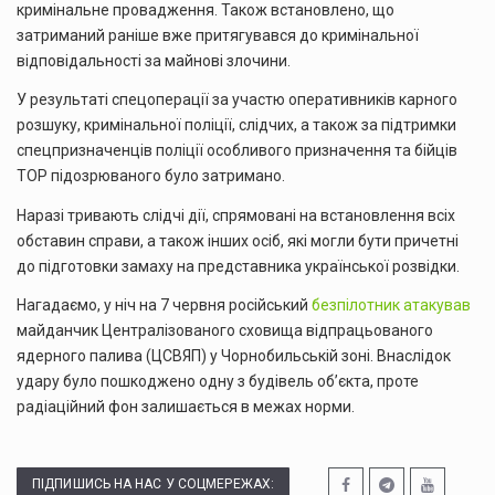
кримінальне провадження. Також встановлено, що
затриманий раніше вже притягувався до кримінальної
відповідальності за майнові злочини.
У результаті спецоперації за участю оперативників карного
розшуку, кримінальної поліції, слідчих, а також за підтримки
спецпризначенців поліції особливого призначення та бійців
ТОР підозрюваного було затримано.
Наразі тривають слідчі дії, спрямовані на встановлення всіх
обставин справи, а також інших осіб, які могли бути причетні
до підготовки замаху на представника української розвідки.
Нагадаємо, у ніч на 7 червня російський
безпілотник атакував
майданчик Централізованого сховища відпрацьованого
ядерного палива (ЦСВЯП) у Чорнобильській зоні. Внаслідок
удару було пошкоджено одну з будівель об’єкта, проте
радіаційний фон залишається в межах норми.
ПІДПИШИСЬ НА НАС У СОЦМЕРЕЖАХ: