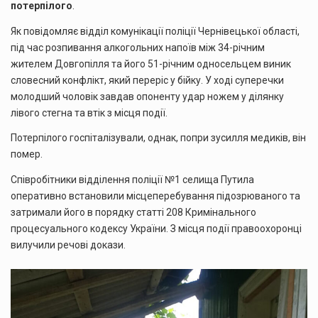
потерпілого
.
Як повідомляє відділ комунікації поліції Чернівецької області,
під час розпивання алкогольних напоїв між 34-річним
жителем Довгопілля та його 51-річним односельцем виник
словесний конфлікт, який переріс у бійку. У ході суперечки
молодший чоловік завдав опоненту удар ножем у ділянку
лівого стегна та втік з місця події.
Потерпілого госпіталізували, однак, попри зусилля медиків, він
помер.
Співробітники відділення поліції №1 селища Путила
оперативно встановили місцеперебування підозрюваного та
затримали його в порядку статті 208 Кримінального
процесуального кодексу України. З місця події правоохоронці
вилучили речові докази.