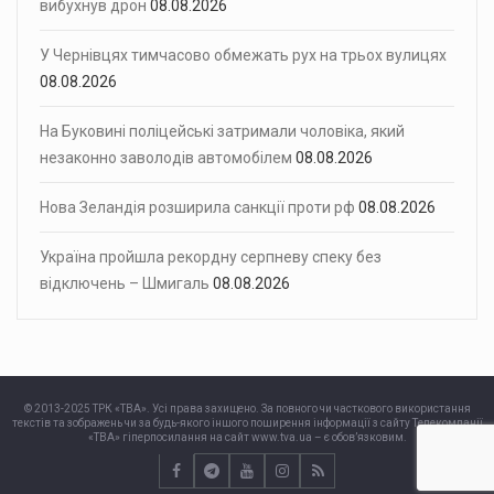
вибухнув дрон
08.08.2026
У Чернівцях тимчасово обмежать рух на трьох вулицях
08.08.2026
На Буковині поліцейські затримали чоловіка, який
незаконно заволодів автомобілем
08.08.2026
Нова Зеландія розширила санкції проти рф
08.08.2026
Україна пройшла рекордну серпневу спеку без
відключень – Шмигаль
08.08.2026
© 2013-2025 ТРК «ТВА». Усі права захищено. За повного чи часткового використання
текстів та зображень чи за будь-якого іншого поширення інформації з сайту Телекомпанії
«ТВА» гіперпосилання на сайт www.tva.ua – є обов’язковим.