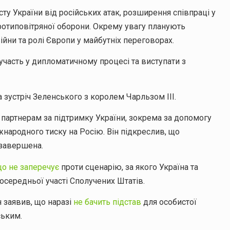
ту України від російських атак, розширення співпраці у
ротиповітряної оборони. Окрему увагу планують
ни та ролі Європи у майбутніх переговорах.
участь у дипломатичному процесі та виступати з
а зустріч Зеленського з королем Чарльзом III.
 партнерам за підтримку України, зокрема за допомогу
жнародного тиску на Росію. Він підкреслив, що
 завершена.
що не заперечує
проти сценарію, за якого Україна та
осередньої участі Сполучених Штатів.
 заявив, що наразі
не бачить підстав
для особистої
ським.