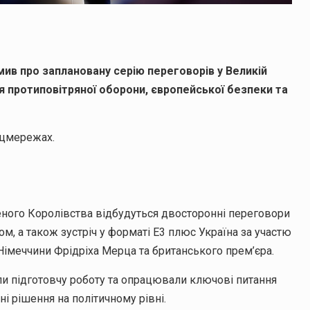
ив про заплановану серію переговорів у Великій
я протиповітряної оборони, європейської безпеки та
оцмережах.
ченого Королівства відбудуться двосторонні переговори
м, а також зустріч у форматі E3 плюс Україна за участю
імеччини Фрідріха Мерца та британського прем’єра.
и підготовчу роботу та опрацювали ключові питання
і рішення на політичному рівні.