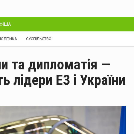
ФІША
ПОЛІТИКА
СУСПІЛЬСТВО
и та дипломатія —
 лідери E3 і України