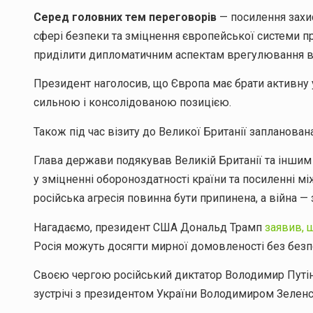
Серед головних тем переговорів
— посилення захис
сфері безпеки та зміцнення європейської системи п
приділити дипломатичним аспектам врегулювання вій
Президент наголосив, що Європа має брати активну 
сильною і консолідованою позицією.
Також під час візиту до Великої Британії запланован
Глава держави подякував Великій Британії та іншим
у зміцненні обороноздатності країни та посиленні мі
російська агресія повинна бути припинена, а війна —
Нагадаємо, президент США Дональд Трамп
заявив, 
Росія можуть досягти мирної домовленості без безп
Своєю чергою російський диктатор Володимир Путін
зустрічі з президентом України Володимиром Зелен