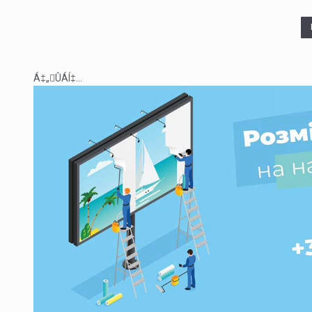
Á‡„ÛÁÍ‡...