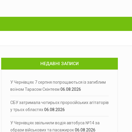
НЕДАВНІ ЗАПИСИ
У Чернівцях 7 серпня попрощаються із загиблим
воїном Тарасом Скінтеєм
06.08.2026
СБУ затримала чотирьох проросійських агітаторів
у трьох областях
06.08.2026
У Чернівцях звільнили водія автобуса №14 за
образи військових та пасажирок
06.08.2026