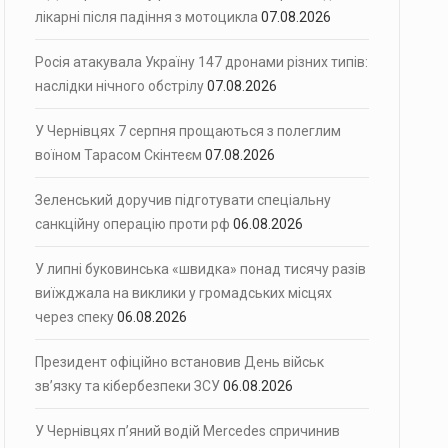
лікарні після падіння з мотоцикла
07.08.2026
Росія атакувала Україну 147 дронами різних типів:
наслідки нічного обстрілу
07.08.2026
У Чернівцях 7 серпня прощаються з полеглим
воїном Тарасом Скінтеєм
07.08.2026
Зеленський доручив підготувати спеціальну
санкційну операцію проти рф
06.08.2026
У липні буковинська «швидка» понад тисячу разів
виїжджала на виклики у громадських місцях
через спеку
06.08.2026
Президент офіційно встановив День військ
зв’язку та кібербезпеки ЗСУ
06.08.2026
У Чернівцях п’яний водій Mercedes спричинив