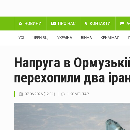
НОВИНИ
ПРО НАС
КОНТАКТИ
А
УСІ
ЧЕРНІВЦІ
УКРАЇНА
ВІЙНА
КРИМІНАЛ
Напруга в Ормузькі
перехопили два іра
07.06.2026 (12:31)
1 КОМЕНТАР