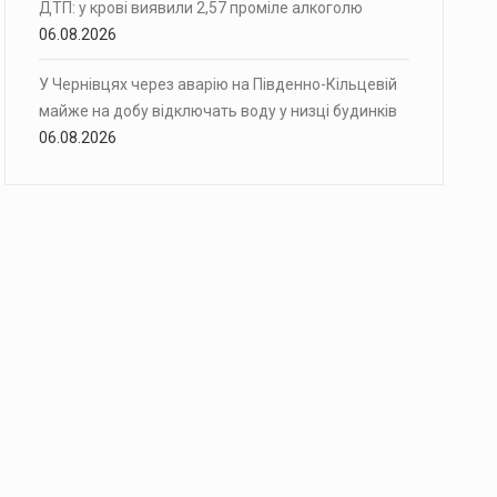
ДТП: у крові виявили 2,57 проміле алкоголю
06.08.2026
У Чернівцях через аварію на Південно-Кільцевій
майже на добу відключать воду у низці будинків
06.08.2026