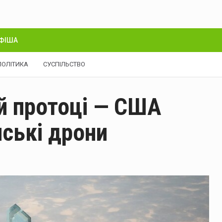
ФІША
ПОЛІТИКА
СУСПІЛЬСТВО
й протоці — США
нські дрони