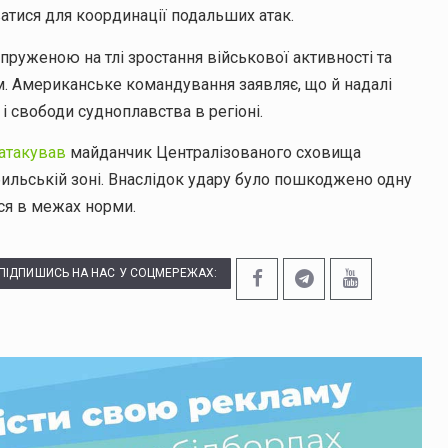
ватися для координації подальших атак.
пруженою на тлі зростання військової активності та
. Американське командування заявляє, що й надалі
і свободи судноплавства в регіоні.
 атакував
майданчик Централізованого сховища
ильській зоні. Внаслідок удару було пошкоджено одну
ься в межах норми.
ПІДПИШИСЬ НА НАС У СОЦМЕРЕЖАХ: