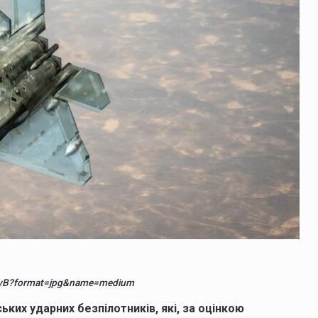
MvB?format=jpg&name=medium
ких ударних безпілотників, які, за оцінкою