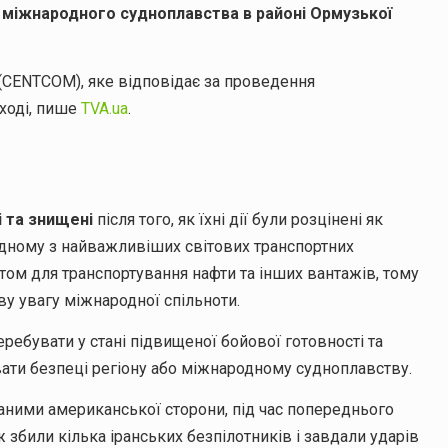
я міжнародного судноплавства в районі Ормузької
CENTCOM), яке відповідає за проведення
ході, пише
TVA.ua
.
 та знищені
після того, як їхні дії були розцінені як
одному з найважливіших світових транспортних
том для транспортування нафти та інших вантажів, тому
у увагу міжнародної спільноти.
ебувати у стані підвищеної бойової готовності та
увати безпеці регіону або міжнародному судноплавству.
 даними американської сторони, під час попереднього
 збили кілька іранських безпілотників і завдали ударів