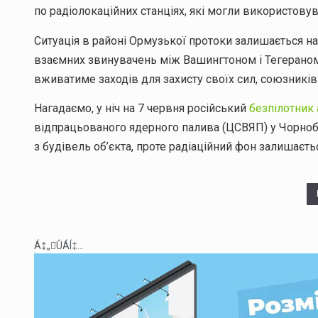
по радіолокаційних станціях, які могли використову
Ситуація в районі Ормузької протоки залишається на
взаємних звинувачень між Вашингтоном і Тегераном
вживатиме заходів для захисту своїх сил, союзників 
Нагадаємо, у ніч на 7 червня російський
безпілотник
відпрацьованого ядерного палива (ЦСВЯП) у Чорноб
з будівель об’єкта, проте радіаційний фон залишаєт
Á‡„ÛÁÍ‡...