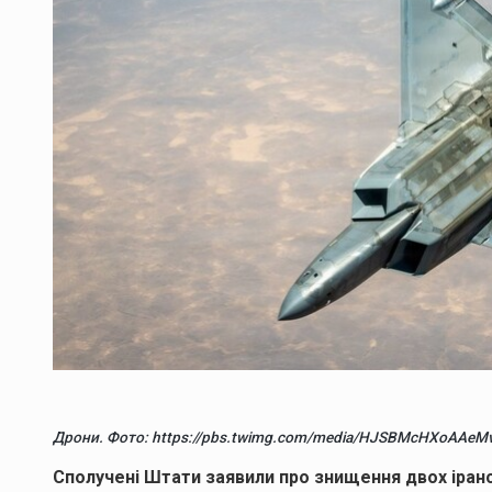
Дрони. Фото: https://pbs.twimg.com/media/HJSBMcHXoAAe
Сполучені Штати заявили про знищення двох ірансь