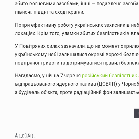
збито вогневими засобами, інші — подавлено засоба
півночі, півдні та сході країни.
Попри ефективну роботу українських захисників неба
локаціях. Крім того, уламки збитих безпілотників впа
У Повітряних силах зазначили, що на момент оприлюд
українському небі залишалися окремі ворожі безпіл
повітряної тривоги та дотримуватися правил безпек
Нагадаємо, у ніч на 7 червня
російський безпілотник
відпрацьованого ядерного палива (ЦСВЯП) у Чорноб
з будівель об’єкта, проте радіаційний фон залишаєт
Á‡„ÛÁÍ‡...