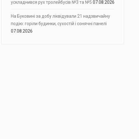
ускладнився рух тролейбусів №3 та №5
07.08.2026
На Буковині за добу ліквідували 21 надзвичайну
подію: горіли будинки, сухостій і сонячні панелі
07.08.2026