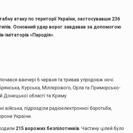
штабну атаку по території України, застосувавши 236
х типів. Основний удар ворог завдавав за допомогою
в-імітаторів «Пародія».
почався ввечері 6 червня та тривав упродовж ночі.
 Брянська, Курська, Міллєрового, Орла та Приморсько-
й Донецької області та Криму.
тні війська, підрозділи радіоелектронної боротьби,
орони України.
шкодили
215 ворожих безпілотників
. Частину цілей було