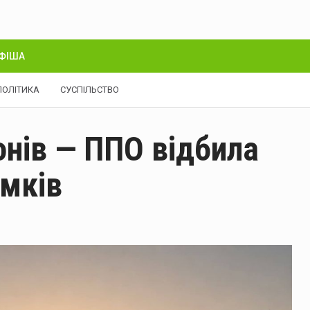
ФІША
ПОЛІТИКА
СУСПІЛЬСТВО
нів — ППО відбила
ямків