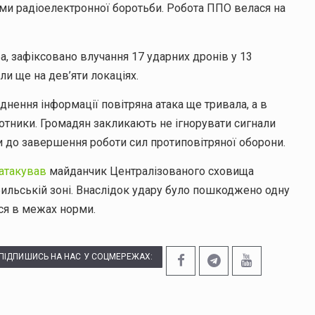
ми радіоелектронної боротьби. Робота ППО велася на
, зафіксовано влучання 17 ударних дронів у 13
ли ще на дев’яти локаціях.
нення інформації повітряна атака ще тривала, а в
отники. Громадян закликають не ігнорувати сигнали
и до завершення роботи сил протиповітряної оборони.
 атакував
майданчик Централізованого сховища
ильській зоні. Внаслідок удару було пошкоджено одну
ься в межах норми.
ПІДПИШИСЬ НА НАС У СОЦМЕРЕЖАХ: