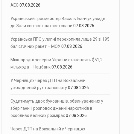
АЕС
07.08.2026
Український гросмейстер Василь Іванчук увійде
до Зали світової шахової слави
07.08.2026
Українська ППО у липні перехопила лише 29 зі 195
балістичних ракет – МОУ
07.08.2026
Міжнародні резерви України становлять $51,2
мільярда – Нацбанк
07.08.2026
У Чернівцях через ДТП на Вокзальній
ускладнений рух транспорту
07.08.2026
Судитимуть двох буковинців, обвинувачених у
зберіганні і розповсюдженні наркотиків в
особливо великих розмірах
07.08.2026
Через ДТП на Вокзальній у Чернівцях