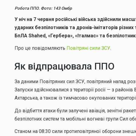
Робота ППО. Фото: 143 Омбр
У ніч на 7 червня російські війська здійснили мас
ударних безпілотників та дронів-імітаторів різни
БпЛА Shahed, «Гербера», «Італмас» та безпілотникі
Про це повідомляють
Повітряні сили ЗСУ
.
Як відпрацювала ППО
За даними Повітряних сил ЗСУ, повітряний напад роз
Запуски здійснювалися з території росії — з районів
Ахтарська, а також із тимчасово окупованих територі
До відбиття атаки були залучені авіація, зенітні раке
безпілотних систем та мобільні вогневі групи Сил об
Станом на 08:30 сили протиповітряної оборони зне