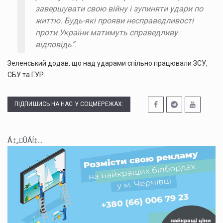
завершувати свою війну і зупиняти удари по
життю. Будь-які прояви несправедливості
проти України матимуть справедливу
відповідь”.
Зеленський додав, що над ударами спільно працювали ЗСУ,
СБУ та ГУР.
ПІДПИШИСЬ НА НАС У СОЦМЕРЕЖАХ:
Á‡„ÛÁÍ‡...