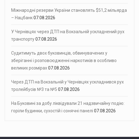
Міжнародні резерви України становлять $51,2 мільярда
– Нацбанк
07.08.2026
У Чернівцях через ДТП на Вокзальній ускладнений рух
транспорту
07.08.2026
Судитимуть двох буковинців, обвинувачених у
зберіганні і розповсюдженні наркотиків в особливо
великих розмірах
07.08.2026
Через ДТП на Вокзальній у Чернівцях ускладнився рух
тролейбусів №3 та №5
07.08.2026
На Буковині за добу ліквідували 21 надзвичайну подію:
горіли будинки, сухостій і сонячні панелі
07.08.2026