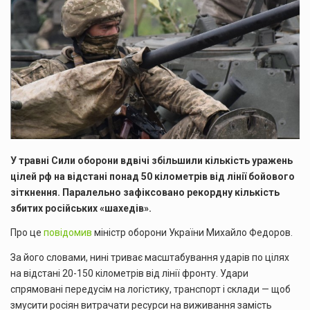
У травні Сили оборони вдвічі збільшили кількість уражень
цілей рф на відстані понад 50 кілометрів від лінії бойового
зіткнення. Паралельно зафіксовано рекордну кількість
збитих російських «шахедів».
Про це
повідомив
міністр оборони України Михайло Федоров.
За його словами, нині триває
масштабування ударів по цілях
на відстані 20-150 кілометрів від лінії фронту. Удари
спрямовані передусім на логістику, транспорт і склади — щоб
змусити росіян витрачати ресурси на виживання замість