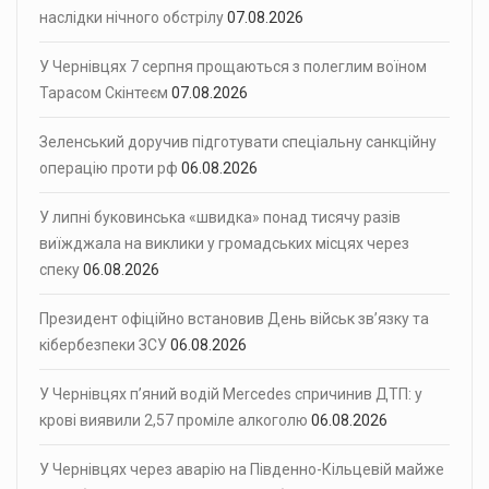
наслідки нічного обстрілу
07.08.2026
У Чернівцях 7 серпня прощаються з полеглим воїном
Тарасом Скінтеєм
07.08.2026
Зеленський доручив підготувати спеціальну санкційну
операцію проти рф
06.08.2026
У липні буковинська «швидка» понад тисячу разів
виїжджала на виклики у громадських місцях через
спеку
06.08.2026
Президент офіційно встановив День військ зв’язку та
кібербезпеки ЗСУ
06.08.2026
У Чернівцях п’яний водій Mercedes спричинив ДТП: у
крові виявили 2,57 проміле алкоголю
06.08.2026
У Чернівцях через аварію на Південно-Кільцевій майже