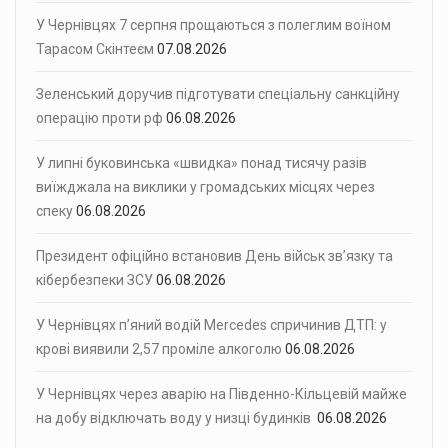
У Чернівцях 7 серпня прощаються з полеглим воїном
Тарасом Скінтеєм
07.08.2026
Зеленський доручив підготувати спеціальну санкційну
операцію проти рф
06.08.2026
У липні буковинська «швидка» понад тисячу разів
виїжджала на виклики у громадських місцях через
спеку
06.08.2026
Президент офіційно встановив День військ зв’язку та
кібербезпеки ЗСУ
06.08.2026
У Чернівцях п’яний водій Mercedes спричинив ДТП: у
крові виявили 2,57 проміле алкоголю
06.08.2026
У Чернівцях через аварію на Південно-Кільцевій майже
на добу відключать воду у низці будинків
06.08.2026