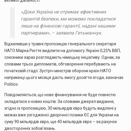
великої дальності.
«Доки Україна не отримає ефективних
гарантій безпеки, ми можемо покладатися
лише на фінансові гарантії, надані нашими
партнерами», – заявила Гетьманчук.
Відхиливши у травні пропозицію генерального секретаря
НАТО Марка Рютте виділити на допомогу Україні 0,25% ВВП,
союзники зараз розглядають німецьку ініціативу. Однак, за
словами трьох дипломатів, обговорення перебувають на
початковій стадії. Зустріч міністрів оборони країн НАТО
наприкінці цього місяця дасть змогу досягти згоди, зазначає
Politico.
Повідомляється, що нове фінансування не буде повністю
складатися з нових коштів. За словами джерел видання,
згідно із пропозицією, 30 мільярдів євро будуть виділені у
межах вже узгодженої дворічної позики ЄС для України на
суму 90 мільярдів євро, ще 40 мільярдів євро – за рахунок
двосторонніх зобов’язань.