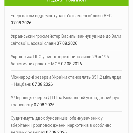
НЕДАВНІ ЗАПИСИ
Енергоатом відремонтував п’ять енергоблоків АЕС
07.08.2026
Український гросмейстер Василь Іванчук увійде до Зали
світової шахової слави
07.08.2026
Українська ППО у липні перехопила лише 29 зі 195
балістичних ракет – МОУ
07.08.2026
Міжнародні резерви України становлять $51,2 мільярда
– Нацбанк
07.08.2026
У Чернівцях через ДТП на Вокзальній ускладнений рух
транспорту
07.08.2026
Судитимуть двох буковинців, обвинувачених у
зберіганні і розповсюдженні наркотиків в особливо
великих розмірах
07.08.2026