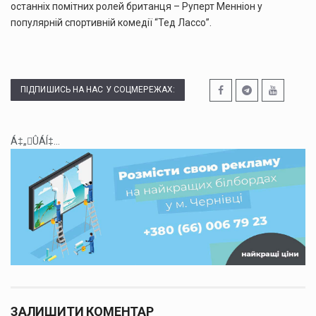
останніх помітних ролей британця – Руперт Менніон у
популярній спортивній комедії “Тед Лассо”.
ПІДПИШИСЬ НА НАС У СОЦМЕРЕЖАХ:
Á‡„ÛÁÍ‡...
ЗАЛИШИТИ КОМЕНТАР