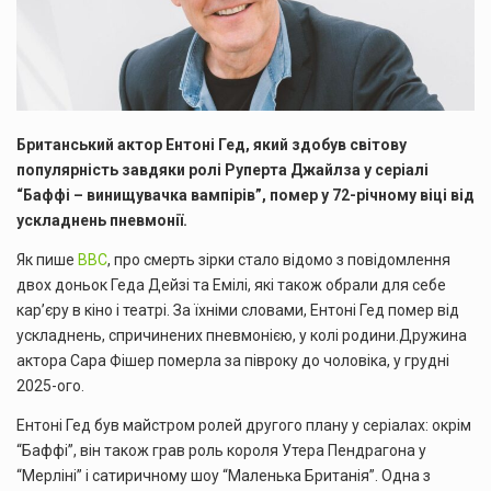
Британський актор Ентоні Гед, який здобув світову
популярність завдяки ролі Руперта Джайлза у серіалі
“Баффі – винищувачка вампірів”, помер у 72-річному віці від
ускладнень пневмонії.
Як пише
BBC
, про смерть зірки стало відомо з повідомлення
двох доньок Геда Дейзі та Емілі, які також обрали для себе
кар’єру в кіно і театрі. За їхніми словами, Ентоні Гед помер від
ускладнень, спричинених пневмонією, у колі родини.Дружина
актора Сара Фішер померла за півроку до чоловіка, у грудні
2025-ого.
Ентоні Гед був майстром ролей другого плану у серіалах: окрім
“Баффі”, він також грав роль короля Утера Пендрагона у
“Мерліні” і сатиричному шоу “Маленька Британія”. Одна з