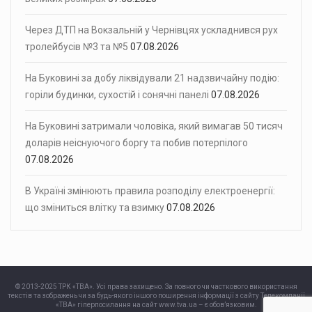
Через ДТП на Вокзальній у Чернівцях ускладнився рух
тролейбусів №3 та №5
07.08.2026
На Буковині за добу ліквідували 21 надзвичайну подію:
горіли будинки, сухостій і сонячні панелі
07.08.2026
На Буковині затримали чоловіка, який вимагав 50 тисяч
доларів неіснуючого боргу та побив потерпілого
07.08.2026
В Україні змінюють правила розподілу електроенергії:
що зміниться влітку та взимку
07.08.2026
© 2013-2025 ТРК «ТВА». Усі права захищено. За повного чи часткового використання
текстів та зображень чи за будь-якого іншого поширення інформації з сайту Телекомпанії
«ТВА» гіперпосилання на сайт www.tva.ua – є обов’язковим.