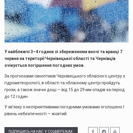
У найближчі 3–4 години зі збереженням вночі та вранці 7
червня на території Чернівецької області та Чернівців
очікується погіршення погодних умов.
За прогнозами синоптиків Чернівецького обласного центру з
гідрометеорології, в області та обласному центрі пройдуть
грози, а також значні дощі — від 15 до 29 мм опадів за період
до 12 годин.
У зв’язку з несприятливими погодними умовами оголошено І
рівень небезпечності — жовтий.
ПІДПИШИСЬ НА НАС У СОЦМЕРЕЖАХ: