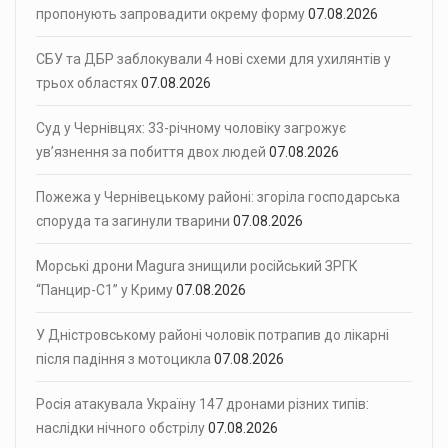
пропонують запровадити окрему форму
07.08.2026
СБУ та ДБР заблокували 4 нові схеми для ухилянтів у
трьох областях
07.08.2026
Суд у Чернівцях: 33-річному чоловіку загрожує
ув’язнення за побиття двох людей
07.08.2026
Пожежа у Чернівецькому районі: згоріла господарська
споруда та загинули тварини
07.08.2026
Морські дрони Magura знищили російський ЗРГК
“Панцир-С1” у Криму
07.08.2026
У Дністровському районі чоловік потрапив до лікарні
після падіння з мотоцикла
07.08.2026
Росія атакувала Україну 147 дронами різних типів:
наслідки нічного обстрілу
07.08.2026