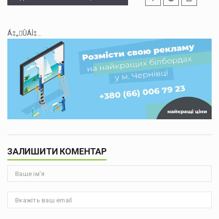
Á‡„ÛÁÍ‡...
ЗАЛИШИТИ КОМЕНТАР