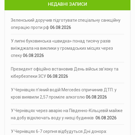
НЕДАВНІ ЗАПИСИ
Зеленський доручив підготувати спеціальну санкційну
операцію проти рф
06.08.2026
У липні буковинська «швидка» понад тисячу разів
виїжджала на виклики у громадських місцях через
спеку
06.08.2026
Президент офіційно встановив День військ зв’язку та
кібербезпеки ЗСУ
06.08.2026
У Чернівцях п’яний водій Mercedes спричинив ДТП: у
крові виявили 2,57 проміле алкоголю
06.08.2026
У Чернівцях через аварію на Південно-Кільцевій майже
на добу відключать воду у низці будинків
06.08.2026
У Чернівцях 6-7 серпня відбудуться Дні донора: