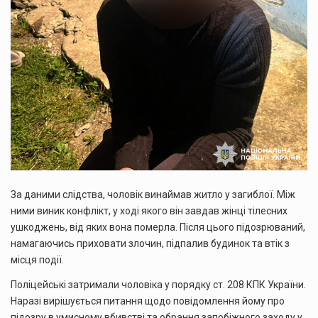
За даними слідства, чоловік винаймав житло у загиблої. Між
ними виник конфлікт, у ході якого він завдав жінці тілесних
ушкоджень, від яких вона померла. Після цього підозрюваний,
намагаючись приховати злочин, підпалив будинок та втік з
місця події.
Поліцейські затримали чоловіка у порядку ст. 208 КПК України.
Наразі вирішується питання щодо повідомлення йому про
підозру в умисному вбивстві та обрання запобіжного заходу у