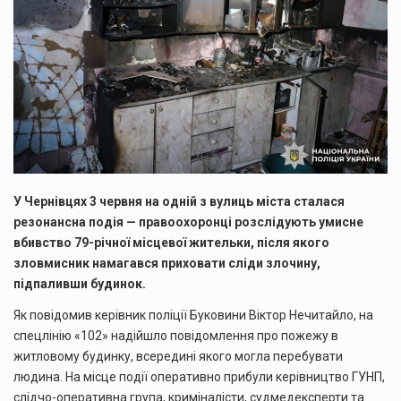
У Чернівцях 3 червня на одній з вулиць міста сталася
резонансна подія — правоохоронці розслідують умисне
вбивство 79-річної місцевої жительки, після якого
зловмисник намагався приховати сліди злочину,
підпаливши будинок.
Як повідомив керівник поліції Буковини Віктор Нечитайло, на
спецлінію «102» надійшло повідомлення про пожежу в
житловому будинку, всередині якого могла перебувати
людина. На місце події оперативно прибули керівництво ГУНП,
слідчо-оперативна група, криміналісти, судмедексперти та