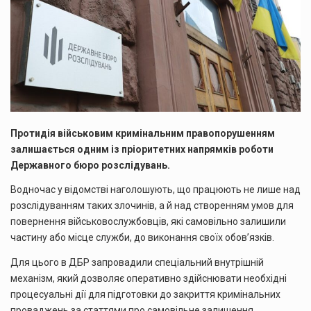
Протидія військовим кримінальним правопорушенням
залишається одним із пріоритетних напрямків роботи
Державного бюро розслідувань.
Водночас у відомстві наголошують, що працюють не лише над
розслідуванням таких злочинів, а й над створенням умов для
повернення військовослужбовців, які самовільно залишили
частину або місце служби, до виконання своїх обов’язків.
Для цього в ДБР запровадили спеціальний внутрішній
механізм, який дозволяє оперативно здійснювати необхідні
процесуальні дії для підготовки до закриття кримінальних
проваджень за статтями про самовільне залишення