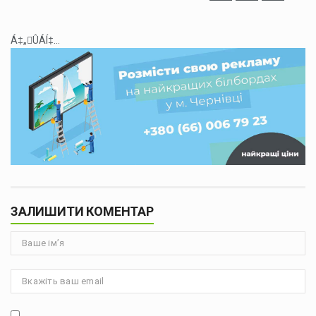
Á‡„ÛÁÍ‡...
ЗАЛИШИТИ КОМЕНТАР