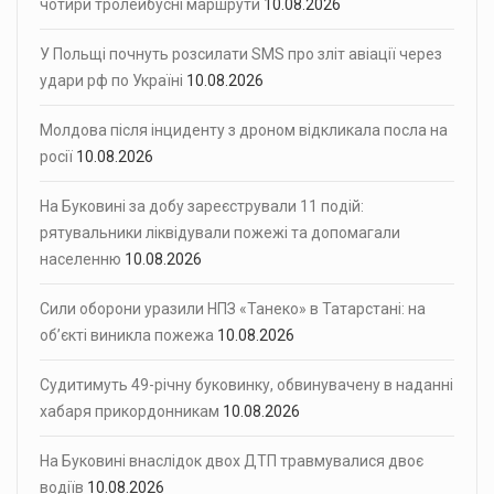
чотири тролейбусні маршрути
10.08.2026
У Польщі почнуть розсилати SMS про зліт авіації через
удари рф по Україні
10.08.2026
Молдова після інциденту з дроном відкликала посла на
росії
10.08.2026
На Буковині за добу зареєстрували 11 подій:
рятувальники ліквідували пожежі та допомагали
населенню
10.08.2026
Сили оборони уразили НПЗ «Танеко» в Татарстані: на
об’єкті виникла пожежа
10.08.2026
Судитимуть 49-річну буковинку, обвинувачену в наданні
хабаря прикордонникам
10.08.2026
На Буковині внаслідок двох ДТП травмувалися двоє
водіїв
10.08.2026