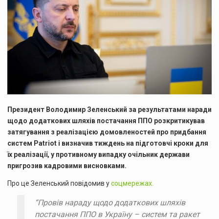
Президент Володимир Зеленський за результатами наради
щодо додаткових шляхів постачання ППО розкритикував
затягування з реалізацією домовленостей про придбання
систем Patriot і визначив тиждень на підготовчі кроки для
їх реалізації, у противному випадку очільник держави
пригрозив кадровими висновками.
Про це Зеленський повідомив у
соцмережах.
“Провів нараду щодо додаткових шляхів
постачання ППО в Україну – систем та ракет