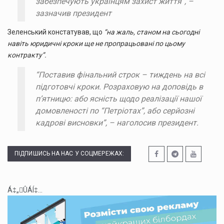
забезпечують українцям захист життя”, –
зазначив президент
Зеленський констатував, що
“на жаль, станом на сьогодні
навіть юридичні кроки ще не пропрацьовані по цьому
контракту”.
“Поставив фінальний строк – тиждень на всі
підготовчі кроки. Розраховую на доповідь в
пʼятницю: або ясність щодо реалізації нашої
домовленості по “Петріотах”, або серйозні
кадрові висновки”, – наголосив президент.
ПІДПИШИСЬ НА НАС У СОЦМЕРЕЖАХ:
Á‡„ÛÁÍ‡...