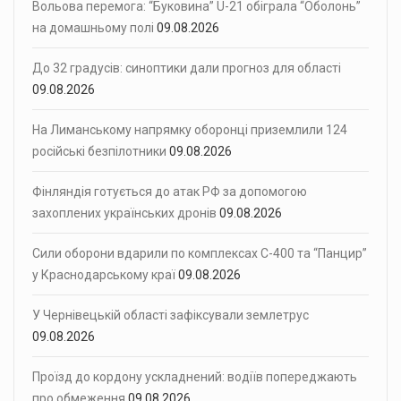
Вольова перемога: “Буковина” U-21 обіграла “Оболонь”
на домашньому полі
09.08.2026
До 32 градусів: синоптики дали прогноз для області
09.08.2026
На Лиманському напрямку оборонці приземлили 124
російські безпілотники
09.08.2026
Фінляндія готується до атак РФ за допомогою
захоплених українських дронів
09.08.2026
Сили оборони вдарили по комплексах С-400 та “Панцир”
у Краснодарському краї
09.08.2026
У Чернівецькій області зафіксували землетрус
09.08.2026
Проїзд до кордону ускладнений: водіїв попереджають
про обмеження
09.08.2026