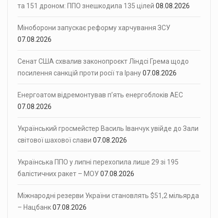
та 151 дроном: ППО знешкодила 135 цілей
08.08.2026
Міноборони запускає реформу харчування ЗСУ
07.08.2026
Сенат США схвалив законопроєкт Ліндсі Грема щодо
посилення санкцій проти росії та Ірану
07.08.2026
Енергоатом відремонтував п’ять енергоблоків АЕС
07.08.2026
Український гросмейстер Василь Іванчук увійде до Зали
світової шахової слави
07.08.2026
Українська ППО у липні перехопила лише 29 зі 195
балістичних ракет – МОУ
07.08.2026
Міжнародні резерви України становлять $51,2 мільярда
– Нацбанк
07.08.2026