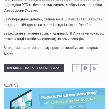
підрозділи РЕБ та безпілотних систем, мобільні вогневі групи
Сил оборони України.
За попередніми даними, станом на 8:00 3 червня ППО збила /
подавила 189 дронів на півночі, півдні та сході України.
Зафіксовані влучання восьми ударних БПЛА на семи локаціях,
а також падіння збитих (уламки) на семи локаціях.
Атака триває, в повітряному просторі перебувають ворожі
дрони.
ПІДПИШИСЬ НА НАС У СОЦМЕРЕЖАХ:
Á‡„ÛÁÍ‡...