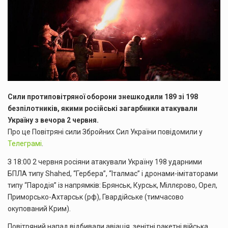
Сили протиповітряної оборони знешкодили 189 зі 198
безпілотників, якими російські загарбники атакували
Україну з вечора 2 червня.
Про це Повітряні сили Збройних Сил України повідомили у
Телеграмі
.
З 18:00 2 червня росіяни атакували Україну 198 ударними
БПЛА типу Shahed, “Гербера”, “Італмас” і дронами-імітаторами
типу “Пародія” із напрямків: Брянськ, Курськ, Міллєрово, Орел,
Приморсько-Ахтарськ (рф), Гвардійське (тимчасово
окупований Крим).
Повітряний напад відбивали авіація, зенітні ракетні війська,